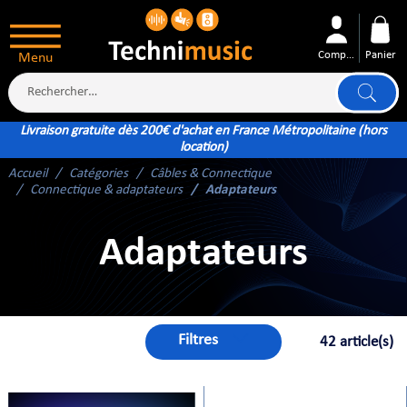
Compte
Panier
Menu
Livraison gratuite dès 200€ d'achat en France Métropolitaine (hors
location)
Accueil
Catégories
Câbles & Connectique
ÉS
Connectique & adaptateurs
Adaptateurs
Adaptateurs
XTÉRIEUR
ATTERIE
Filtres
42 article(s)
TÉ