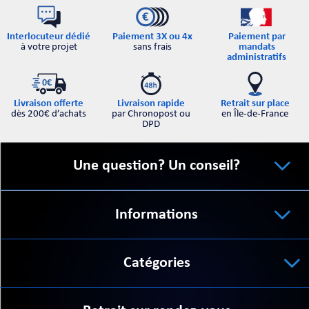
Interlocuteur dédié
Paiement par
Paiement 3X ou 4x
à votre projet
mandats
sans frais
administratifs
Retrait sur place
Livraison offerte
Livraison rapide
en Île-de-France
dès 200€ d’achats
par Chronopost ou
DPD
Une question? Un conseil?
Informations
Catégories