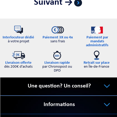
Suivant →
Interlocuteur dédié
Paiement par
Paiement 3X ou 4x
à votre projet
mandats
sans frais
administratifs
Retrait sur place
Livraison offerte
Livraison rapide
en Île-de-France
dès 200€ d’achats
par Chronopost ou
DPD
Une question? Un conseil?
Informations