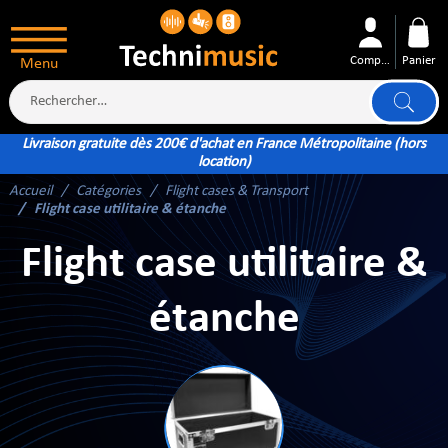
Compte
Panier
Menu
Livraison gratuite dès 200€ d'achat en France Métropolitaine (hors
location)
Accueil
Catégories
Flight cases & Transport
ÉS
Flight case utilitaire & étanche
Flight case utilitaire &
étanche
XTÉRIEUR
ATTERIE
TÉ