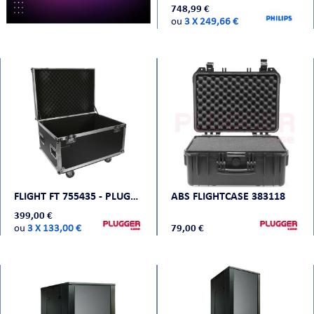
748,99 €
ou
3 X 249,66 €
CHE
S
FLIGHT FT 755435 - PLUGGER CASE
ABS FLIGHTCASE 383118
399,00 €
ou
3 X 133,00 €
79,00 €
E