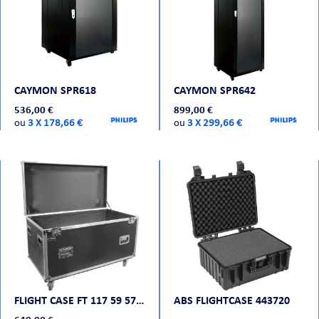
ORTABLE
CAYMON SPR618
CAYMON SPR642
536,00 €
899,00 €
ou
3 X 178,66 €
ou
3 X 299,66 €
 MICRO
FLIGHT CASE FT 117 59 57 - PLUGGER CASE
ABS FLIGHTCASE 443720