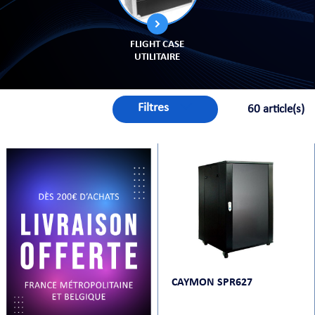
FLIGHT CASE
UTILITAIRE
PRISES
Filtres
60 article(s)
S
S
CAYMON SPR627
R AUDIO