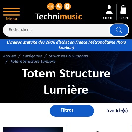
Compte
Panier
Menu
Livraison gratuite dès 200€ d'achat en France Métropolitaine (hors
location)
Accueil
Catégories
Structures & Supports
ÉS
Totem Structure Lumière
Totem Structure
Lumière
XTÉRIEUR
ATTERIE
Filtres
5 article(s)
TÉ