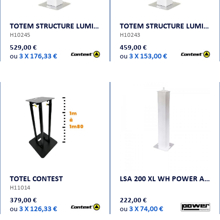
CHE
TOTEM STRUCTURE LUMIÈRE CONTEST TOT-200
TOTEM STRUCTURE LUMIÈRE CONTEST TOT-100
H10245
H10243
529,00 €
459,00 €
ou
3 X 176,33 €
ou
3 X 153,00 €
S
TOTEL CONTEST
LSA 200 XL WH POWER ACOUSTICS
H11014
E
379,00 €
222,00 €
ou
3 X 126,33 €
ou
3 X 74,00 €