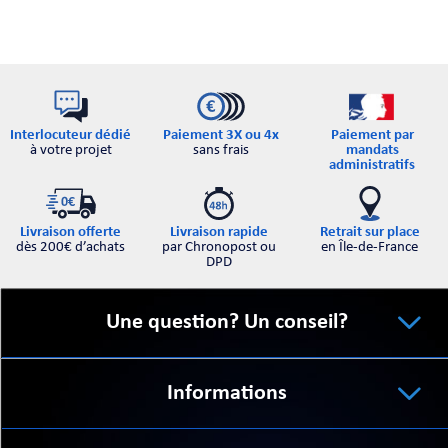
ORTABLE
Interlocuteur dédié
Paiement par
Paiement 3X ou 4x
à votre projet
mandats
sans frais
administratifs
Retrait sur place
Livraison offerte
Livraison rapide
en Île-de-France
dès 200€ d’achats
par Chronopost ou
DPD
 MICRO
Une question? Un conseil?
Informations