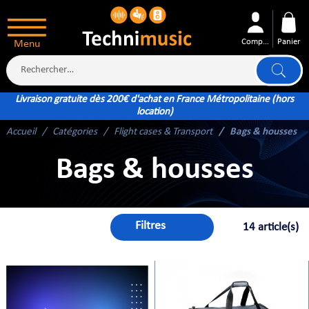
Compte
Panier
Menu
Livraison gratuite dès 200€ d'achat en France Métropolitaine (hors
location)
Accueil
Catégories
Flight cases & Transport
Bags & housses
ÉS
Bags & housses
Filtres
14 article(s)
XTÉRIEUR
ATTERIE
TÉ