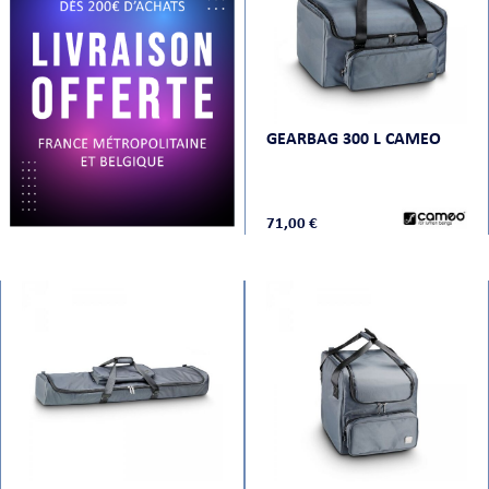
PRISES
GEARBAG 300 L CAMEO
71,00 €
S
S
R AUDIO