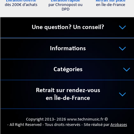
Retrait sur place
Livraison offerte
Livraison rapide
en Île-de-France
dès 200€ d’achats
par Chronopost ou
DPD
Une question? Un conseil?
Informations
Catégories
Retrait sur rendez-vous
en Île-de-France
Copyright 2013- 2026 www.technimusic.fr ©
- All Right Reserved - Tous droits réservés - Site réalisé par
Arobases