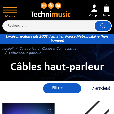
Compte
Panier
Menu
Livraison gratuite dès 200€ d'achat en France Métropolitaine (hors
location)
Accueil
Catégories
Câbles & Connectique
ÉS
Câbles haut-parleur
Câbles haut-parleur
Filtres
7 article(s)
XTÉRIEUR
ATTERIE
TÉ