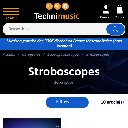
Compte
Panier
Menu
Livraison gratuite dès 200€ d'achat en France Métropolitaine (hors
location)
Accueil
Catégories
Eclairage scénique
Stroboscopes
ÉS
Stroboscopes
description
Filtres
10 article(s)
XTÉRIEUR
ATTERIE
TÉ