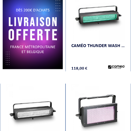
PRISES
CAMÉO THUNDER WASH 100 RGB
118,00 €
S
S
R AUDIO