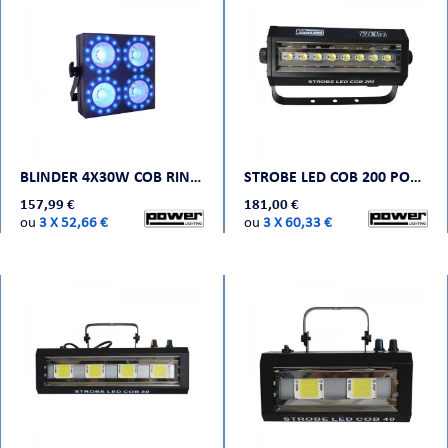
ORTABLE
BLINDER 4X30W COB RING POWER LIGHTING
STROBE LED COB 200 POWER LIGHTING
157,99 €
181,00 €
ou
3 X 52,66 €
ou
3 X 60,33 €
 MICRO