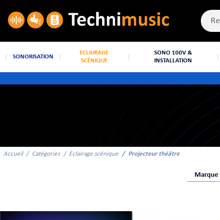
ECLAIRAGE
SONO 100V &
SONORISATION
SCÉNIQUE
INSTALLATION
Accueil
Catégories
Eclairage scénique
Projecteur théâtre
Marque