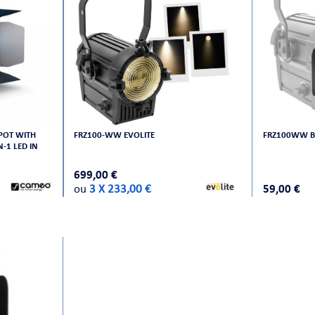
SPOT WITH
FRZ100-WW EVOLITE
FRZ100WW B
-1 LED IN
699,00 €
ou
3 X 233,00 €
59,00 €