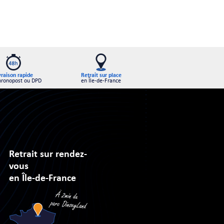
Retrait sur place
vraison rapide
en Île-de-France
hronopost ou DPD
Retrait sur rendez-
vous
en Île-de-France