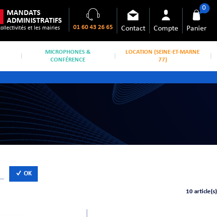
0
MANDATS
ADMINISTRATIFS
01 60 43 26 65
Contact
Compte
Panier
collectivités et les mairies
MICROPHONES &
LOCATION (SEINE-ET-MARNE
CONFÉRENCE
77)
OK
10 article(s)