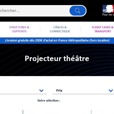
Pour les 
STRUCTURES &
CÂBLES &
FLIGHT CASES &
SUPPORTS
CONNECTIQUE
TRANSPORT
Livraison gratuite dès 200€ d'achat en France Métropolitaine (hors location)
Projecteur théâtre
Prix
Votre sélection :