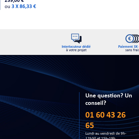
259,00 €
ou
3 X 86,33 €
Interlocuteur dédié
Paiement 3X 
à votre projet
sans frai
Une question? Un
conseil?
01 60 43 26
65
Lundi au vendredi de 9h-
12h30 et 15h-19h