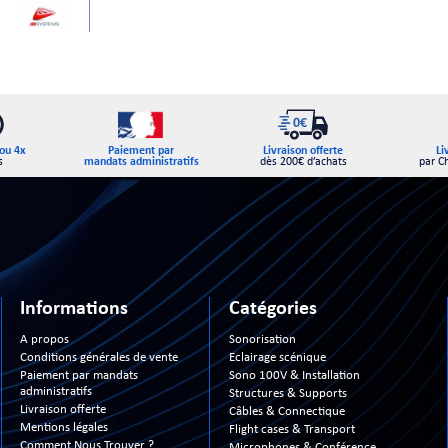
Paiement par
ou 4x
Livraison offerte
Li
mandats administratifs
s
dès 200€ d’achats
par C
Informations
Catégories
A propos
Sonorisation
Conditions générales de vente
Eclairage scénique
Paiement par mandats
Sono 100V & Installation
administratifs
Structures & Supports
Livraison offerte
Câbles & Connectique
Mentions légales
Flight cases & Transport
Comment Nous Trouver ?
Microphones & Conférence