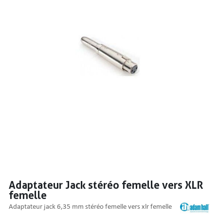
PRISES
S
S
Adaptateur Jack stéréo femelle vers XLR
femelle
R AUDIO
adaptateur jack 6,35 mm stéréo femelle vers xlr femelle