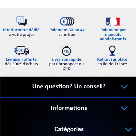
Interlocuteur dédié
Paiement par
Paiement 3X ou 4x
à votre projet
mandats
sans frais
administratifs
Retrait sur place
Livraison offerte
Livraison rapide
en Île-de-France
dès 200€ d’achats
par Chronopost ou
DPD
Une question? Un conseil?
Informations
Catégories