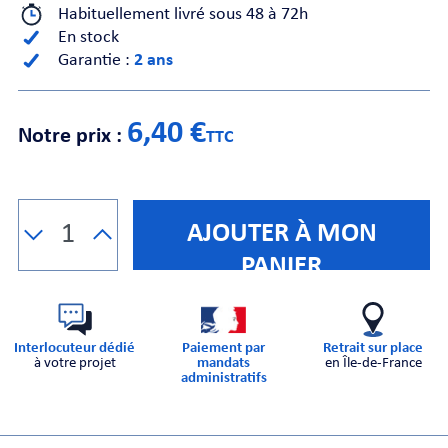
Habituellement livré sous 48 à 72h
En stock
CHE
Garantie :
2 ans
6,40 €
Notre prix :
TTC
S
AJOUTER À MON
PANIER
Interlocuteur dédié
Paiement par
Retrait sur place
à votre projet
mandats
en Île-de-France
administratifs
E