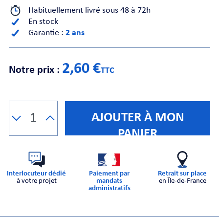
Habituellement livré sous 48 à 72h
En stock
CHE
Garantie :
2 ans
2,60 €
Notre prix :
TTC
S
AJOUTER À MON
PANIER
Interlocuteur dédié
Paiement par
Retrait sur place
à votre projet
mandats
en Île-de-France
administratifs
E