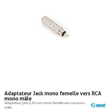
PRISES
S
S
Adaptateur Jack mono femelle vers RCA
mono mâle
R AUDIO
adaptateur jack 6,35 mm mono femelle vers rca mono
mâle