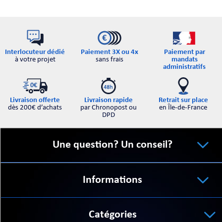
Interlocuteur dédié
Paiement par
Paiement 3X ou 4x
à votre projet
mandats
sans frais
administratifs
Retrait sur place
Livraison offerte
Livraison rapide
en Île-de-France
dès 200€ d’achats
par Chronopost ou
DPD
Une question? Un conseil?
Informations
Catégories