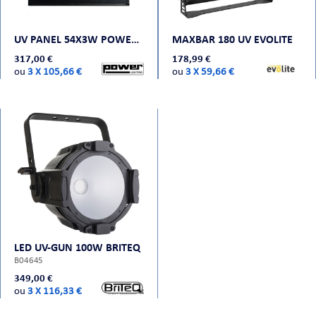
UV PANEL 54X3W POWER LIGHTING
MAXBAR 180 UV EVOLITE
317,00 €
178,99 €
ou
3 X 105,66 €
ou
3 X 59,66 €
LED UV-GUN 100W BRITEQ
B04645
349,00 €
ou
3 X 116,33 €