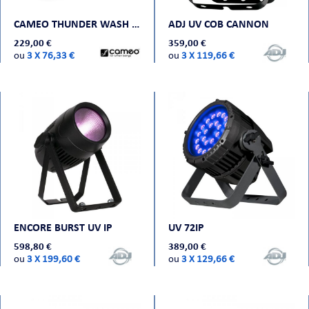
CAMEO THUNDER WASH 600 UV - SCANNER UV LED 130 W
ADJ UV COB CANNON
CHE
229,00 €
359,00 €
ou
3 X 76,33 €
ou
3 X 119,66 €
S
ENCORE BURST UV IP
UV 72IP
598,80 €
389,00 €
ou
3 X 199,60 €
ou
3 X 129,66 €
E