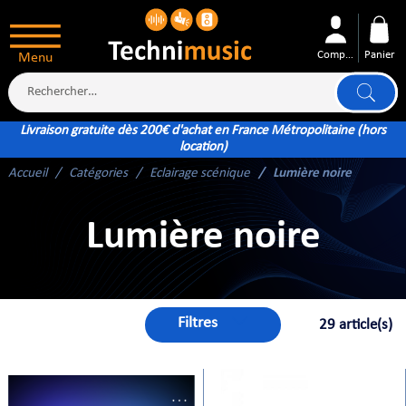
Compte
Panier
Menu
Livraison gratuite dès 200€ d'achat en France Métropolitaine (hors
location)
Accueil
Catégories
Eclairage scénique
Lumière noire
ÉS
Lumière noire
Filtres
29 article(s)
XTÉRIEUR
ATTERIE
TÉ