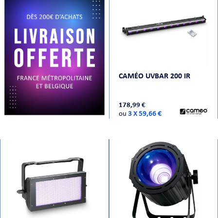
PRISES
CAMÉO UVBAR 200 IR
178,99 €
ou
3 X 59,66 €
S
S
R AUDIO