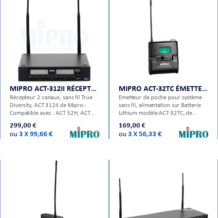
MIPRO ACT-312II RÉCEPTEUR SANS FIL
MIPRO ACT-32TC ÉMETTEUR DE POCHE
Récepteur 2 canaux, sans fil True
Emetteur de poche pour système
Diversity, ACT 312II de Mipro.-
sans fil, alimentation sur Batterie
Compatible avec : ACT 52H, ACT
Lithium modèle ACT-32TC, de
32H, ACT 32HC, ACT 33H , ACT
Mipro - MU-53L - MU-55L - MU-13
299,00 €
169,00 €
33HC, ACT 32T, ACT 32TC
- MU-23 - MU-210 - MU-53HN -
ou
3 X 99,66 €
ou
3 X 56,33 €
MU-55HN - MU-40G