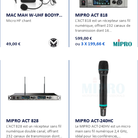
MAC MAH W-UHF BODYPACK
MIPRO ACT 818
Micro HF chant
L'ACT 818 est un récepteur sans fil
numérique, offrant 232 canaux de
transmission dont 16
programmable par l'utilisateur,
599,00 €
vendu seul il nécessite l'utilisation
49,00 €
ou
3 X 199,66 €
d'émetteurs tel que ACT 80H ou
ACT 80T.
MIPRO ACT 828
MIPRO ACT-240HC
L'ACT 828 est un récepteur sans fil
Le MIPRO ACT-240HV est un micro
numérique double canal, offrant
main sans fil numérique 2,4 GHz,
232 canaux de transmission dont
idéal pour les conférences,