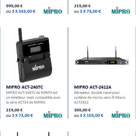
16 programmable par l'utilisateur,
prestations scéniques et
999,00 €
219,00 €
vendu seul il nécessite l'utilisation
animations. Équipé de la capsule
ou
3 X 333,00 €
ou
3 X 73,00 €
d'émetteurs tel que ACT 80H ou
MU-80A, il offre une restitution
ACT 80T.
vocale claire et précise. Robuste,
rechargeable en USB-C, et
compatible avec les chargeurs MP-
800 et MP-820, il s'in
MIPRO ACT-240TC
MIPRO ACT-2412A
MIPRO ACT-240TC de MIRPO est
Récepteur double canal pour
un émetteur main compatible avec
système de micros sans fil Mipro
la série ACT24 de MIPRO.
ACT2412
219,00 €
309,00 €
ou
3 X 73,00 €
ou
3 X 103,00 €