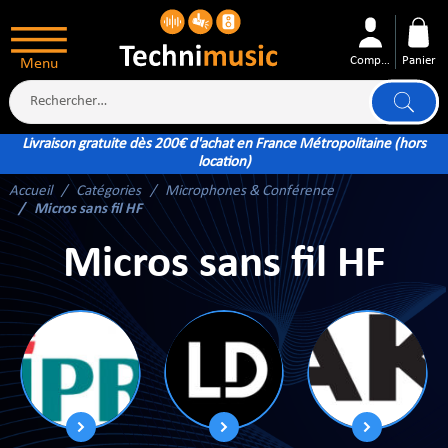
Compte
Panier
Menu
Livraison gratuite dès 200€ d'achat en France Métropolitaine (hors
location)
Accueil
Catégories
Microphones & Conférence
ÉS
Micros sans fil HF
Micros sans fil HF
XTÉRIEUR
ATTERIE
TÉ