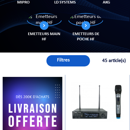
MIPRO
LD SYSTEMS
AKG
PRISES
EMETTEURS MAIN
EMETTEURS DE
HF
POCHE HF
Filtres
45 article(s)
S
S
R AUDIO