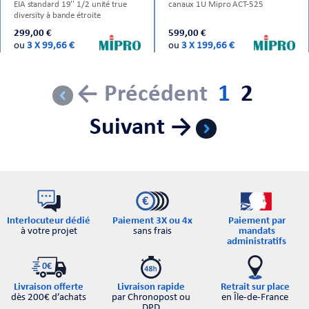
EIA standard 19'' 1/2 unité true
canaux 1U Mipro ACT-525
diversity à bande étroite
299,00 €
599,00 €
ou
3 X 99,66 €
ou
3 X 199,66 €
← Précédent
1
2
Suivant →
Interlocuteur dédié
Paiement par
Paiement 3X ou 4x
à votre projet
mandats
sans frais
administratifs
Retrait sur place
Livraison offerte
Livraison rapide
en Île-de-France
dès 200€ d’achats
par Chronopost ou
DPD