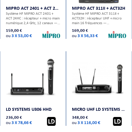
MIPRO ACT 2401 + ACT 24HC
MIPRO ACT 311II + ACT32H
Système HF MIPRO ACT 2401 +
Système HF MIPRO ACT 311II +
ACT 24HC : récepteur + micro main
ACT32H : récepteur UHF + micro
numérique 2,4 GHz, 12 canaux —
main 16 fréquences —
qualité sans fil professionnelle.
sonorisation discours et chant sans
159,00 €
169,00 €
fil.
ou
3 X 53,00 €
ou
3 X 56,33 €
LD SYSTEMS U306 HHD
MICRO UHF LD SYSTEMS U505 HHD
236,00 €
348,00 €
ou
3 X 78,66 €
ou
3 X 116,00 €