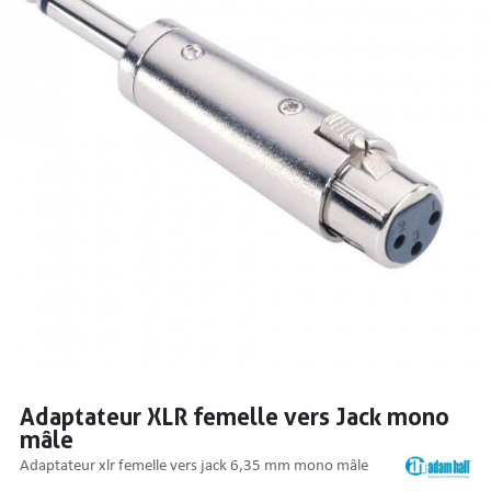
PRISES
S
S
Adaptateur XLR femelle vers Jack mono
mâle
R AUDIO
adaptateur xlr femelle vers jack 6,35 mm mono mâle