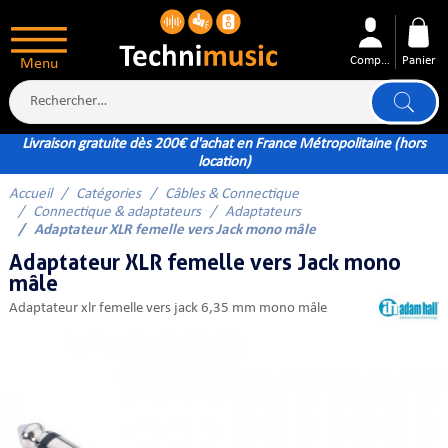
Compte
Panier
Menu
Livraison gratuite dès 200€ d'achat en France Métropolitaine (hors
location)
Accueil
Catégories
Câbles & Connectique
ÉS
Connectique & adaptateurs
Adaptateurs
Adaptateur XLR femelle vers Jack mono mâle
Adaptateur XLR femelle vers Jack mono
mâle
adaptateur xlr femelle vers jack 6,35 mm mono mâle
XTÉRIEUR
ATTERIE
TÉ