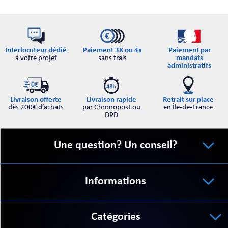
Interlocuteur dédié
Paiement par
Paiement 3X ou 4x
à votre projet
mandats
sans frais
administratifs
Retrait sur place
Livraison offerte
Livraison rapide
en Île-de-France
dès 200€ d’achats
par Chronopost ou
DPD
Une question? Un conseil?
Informations
Catégories