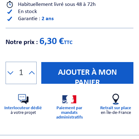
Habituellement livré sous 48 à 72h
En stock
CHE
Garantie :
2 ans
6,30 €
Notre prix :
TTC
S
AJOUTER À MON
PANIER
Interlocuteur dédié
Paiement par
Retrait sur place
à votre projet
mandats
en Île-de-France
administratifs
E