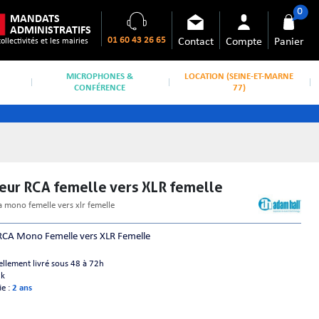
0
MANDATS
ADMINISTRATIFS
01 60 43 26 65
Contact
Compte
Panier
collectivités et les mairies
MICROPHONES &
LOCATION (SEINE-ET-MARNE
CONFÉRENCE
77)
teur RCA femelle vers XLR femelle
a mono femelle vers xlr femelle
RCA Mono Femelle vers XLR Femelle
ellement livré sous 48 à 72h
ck
ie :
2 ans