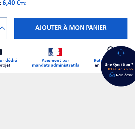
6,40 €
 :
TTC
AJOUTER À MON PANIER
ur dédié
Paiement par
Retrait sur place
Une Question ?
projet
mandats administratifs
en Île-de-France
01 60 43 26 65
Nous écrire