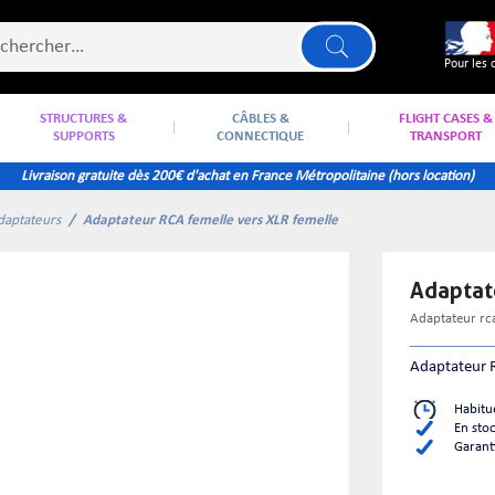
Pour les 
STRUCTURES &
CÂBLES &
FLIGHT CASES &
SUPPORTS
CONNECTIQUE
TRANSPORT
Livraison gratuite dès 200€ d'achat en France Métropolitaine (hors location)
daptateurs
Adaptateur RCA femelle vers XLR femelle
Adapta
adaptateur rc
Adaptateur 
Habitu
En sto
Garant