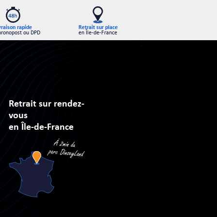
Retrait sur place
vraison rapide
en Île-de-France
hronopost ou DPD
Retrait sur rendez-
vous
en Île-de-France