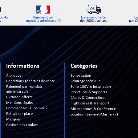
Paiement par
ou 4x
Livraison offerte
Li
mandats administratifs
s
dès 200€ d’achats
par C
Informations
Catégories
A propos
Sonorisation
Conditions générales de vente
Eclairage scénique
Paiement par mandats
Sono 100V & Installation
administratifs
Structures & Supports
Livraison offerte
Câbles & Connectique
Mentions légales
Flight cases & Transport
Comment Nous Trouver ?
Microphones & Conférence
Retrait sur place
Location (Seine-et-Marne 77)
Marques
Gestion des cookies