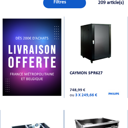
Filtres
209 article(s)
ORTABLE
CAYMON SPR627
 MICRO
748,99 €
ou
3 X 249,66 €