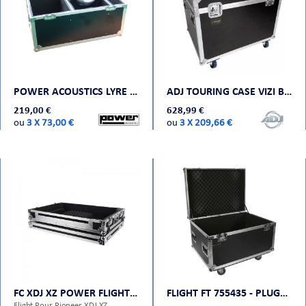
POWER ACOUSTICS LYRE CASE
ADJ TOURING CASE VIZI BEAM RXONE
219,00 €
628,99 €
ou
3 X 73,00 €
ou
3 X 209,66 €
FC XDJ XZ POWER FLIGHT CASES
FLIGHT FT 755435 - PLUGGER CASE
Flight Pour Pioneer XDJ XZ