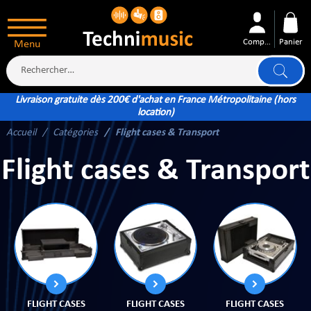
Compte
Panier
Menu
Livraison gratuite dès 200€ d'achat en France Métropolitaine (hors
location)
Accueil
Catégories
Flight cases & Transport
ÉS
Flight cases & Transport
XTÉRIEUR
ATTERIE
FLIGHT CASES
FLIGHT CASES
FLIGHT CASES
TÉ