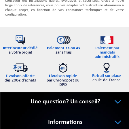
concevoir des installations fiables, évolutives et sécurisées. Grâce à notre
large choix de références, vous pouvez adapter votre
structure aluminium
à
chaque projet, en fonction de vos contraintes techniques et de votre
configuration.
Interlocuteur dédié
Paiement par
Paiement 3X ou 4x
à votre projet
mandats
sans frais
administratifs
Retrait sur place
Livraison offerte
Livraison rapide
en Île-de-France
dès 200€ d’achats
par Chronopost ou
DPD
Une question? Un conseil?
Informations