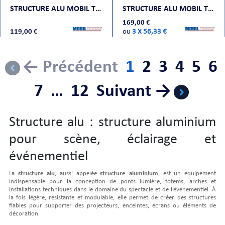
STRUCTURE ALU MOBIL TRUSS TRIO DECO 30102 0,25M
STRUCTURE ALU MOBIL TRUSS TRIO DECO 30104 0,40M
169,00 €
119,00 €
ou
3 X 56,33 €
← Précédent
1
2
3
4
5
6
7
…
12
Suivant →
Structure alu : structure aluminium
pour scène, éclairage et
événementiel
La
structure alu
, aussi appelée
structure aluminium
, est un équipement
indispensable pour la conception de ponts lumière, totems, arches et
installations techniques dans le domaine du spectacle et de l’événementiel. À
la fois légère, résistante et modulable, elle permet de créer des structures
fiables pour supporter des projecteurs, enceintes, écrans ou éléments de
décoration.