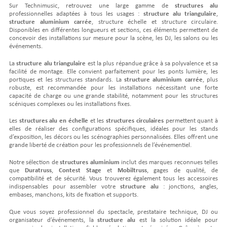
Sur Technimusic, retrouvez une large gamme de
structures alu
professionnelles adaptées à tous les usages :
structure alu triangulaire
,
structure aluminium carrée
, structure échelle et structure circulaire.
Disponibles en différentes longueurs et sections, ces éléments permettent de
concevoir des installations sur mesure pour la scène, les DJ, les salons ou les
événements.
La
structure alu triangulaire
est la plus répandue grâce à sa polyvalence et sa
facilité de montage. Elle convient parfaitement pour les ponts lumière, les
portiques et les structures standards. La
structure aluminium carrée
, plus
robuste, est recommandée pour les installations nécessitant une forte
capacité de charge ou une grande stabilité, notamment pour les structures
scéniques complexes ou les installations fixes.
Les
structures alu en échelle
et les
structures circulaires
permettent quant à
elles de réaliser des configurations spécifiques, idéales pour les stands
d’exposition, les décors ou les scénographies personnalisées. Elles offrent une
grande liberté de création pour les professionnels de l’événementiel.
Notre sélection de
structures aluminium
inclut des marques reconnues telles
que
Duratruss
,
Contest Stage
et
Mobiltruss
, gages de qualité, de
compatibilité et de sécurité. Vous trouverez également tous les accessoires
indispensables pour assembler votre
structure alu
: jonctions, angles,
embases, manchons, kits de fixation et supports.
Que vous soyez professionnel du spectacle, prestataire technique, DJ ou
organisateur d’événements, la
structure alu
est la solution idéale pour