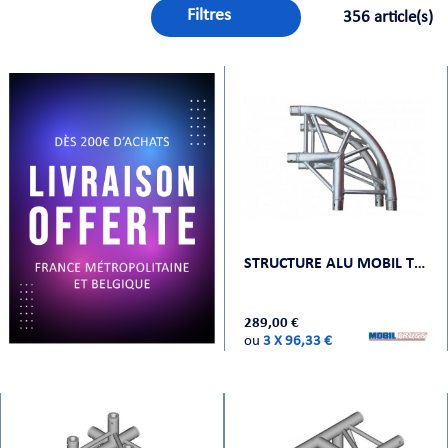
Filtres
356 article(s)
ORTABLE
STRUCTURE ALU MOBIL TRUSS QUATRO A 40305
 MICRO
289,00 €
ou
3 X 96,33 €