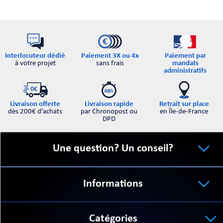
Interlocuteur dédié
Paiement par
Paiement 3X ou 4x
à votre projet
mandats
sans frais
administratifs
Retrait sur place
Livraison offerte
Livraison rapide
en Île-de-France
dès 200€ d’achats
par Chronopost ou
DPD
Une question? Un conseil?
Informations
Catégories