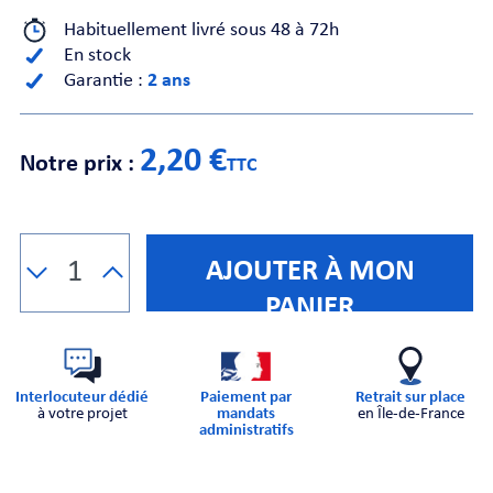
Habituellement livré sous 48 à 72h
En stock
CHE
Garantie :
2 ans
2,20 €
Notre prix :
TTC
S
AJOUTER À MON
PANIER
Interlocuteur dédié
Paiement par
Retrait sur place
à votre projet
mandats
en Île-de-France
E
administratifs