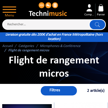
Compte
Panier
Menu
Livraison gratuite dès 200€ d'achat en France Métropolitaine (hors
location)
Accueil
Catégories
Microphones & Conférence
ÉS
Flight de rangement micros
Flight de rangement
micros
XTÉRIEUR
ATTERIE
Filtres
2 article(s)
TÉ