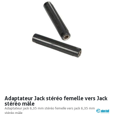
PRISES
S
S
Adaptateur Jack stéréo femelle vers Jack
stéréo mâle
R AUDIO
adaptateur jack 6,35 mm stéréo femelle vers jack 6,35 mm
stéréo mâle