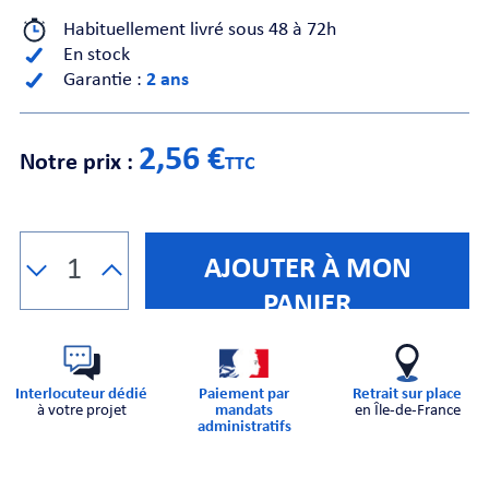
Habituellement livré sous 48 à 72h
En stock
CHE
Garantie :
2 ans
2,56 €
Notre prix :
TTC
S
AJOUTER À MON
PANIER
Interlocuteur dédié
Paiement par
Retrait sur place
à votre projet
mandats
en Île-de-France
E
administratifs