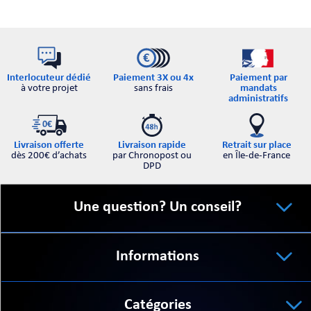
Interlocuteur dédié
Paiement par
Paiement 3X ou 4x
à votre projet
mandats
sans frais
administratifs
Retrait sur place
Livraison offerte
Livraison rapide
en Île-de-France
dès 200€ d’achats
par Chronopost ou
DPD
Une question? Un conseil?
Informations
Catégories