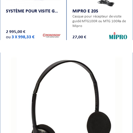
SYSTÈME POUR VISITE GUIDÉE WT-300E
MIPRO E 20S
Casque pour récepteur de visite
guidé MTG100R ou MTG 100Ra de
Mipro
2 995,00 €
ou
3 X 998,33 €
27,00 €