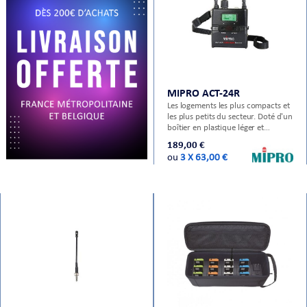
CHE
MIPRO ACT-24R
Les logements les plus compacts et
les plus petits du secteur. Doté d'un
boîtier en plastique léger et
robuste pour répondre aux
189,00 €
S
exigences professionnelles. Circuit
ou
3 X 63,00 €
de modulation FSK numérique
stable. Toutes les fréquences sont
situées dans cette bande. Utilisez la
technologie Frequency Hopping
E