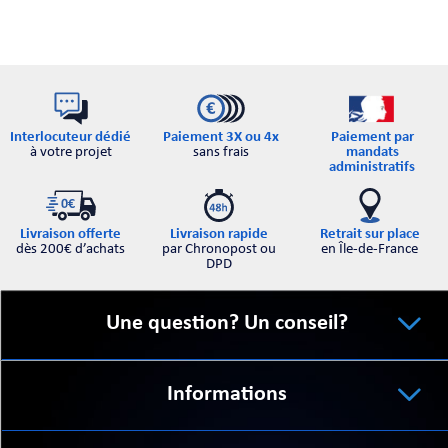
Interlocuteur dédié
Paiement par
Paiement 3X ou 4x
à votre projet
mandats
sans frais
administratifs
Retrait sur place
Livraison offerte
Livraison rapide
en Île-de-France
dès 200€ d’achats
par Chronopost ou
DPD
Une question? Un conseil?
Informations