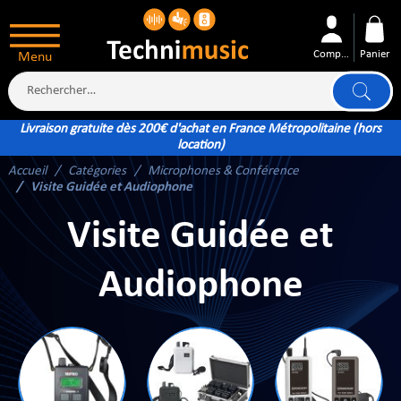
Compte
Panier
Menu
Livraison gratuite dès 200€ d'achat en France Métropolitaine (hors
location)
Accueil
Catégories
Microphones & Conférence
ÉS
Visite Guidée et Audiophone
Visite Guidée et
Audiophone
XTÉRIEUR
ATTERIE
TÉ