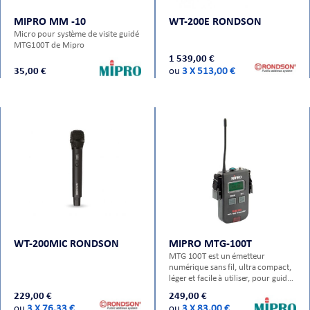
MIPRO MM -10
WT-200E RONDSON
Micro pour système de visite guidé
MTG100T de Mipro
1 539,00 €
35,00 €
ou
3 X 513,00 €
ORTABLE
 MICRO
WT-200MIC RONDSON
MIPRO MTG-100T
MTG 100T est un émetteur
numérique sans fil, ultra compact,
léger et facile à utiliser, pour guide
de visite guidée.
229,00 €
249,00 €
ou
3 X 76,33 €
ou
3 X 83,00 €