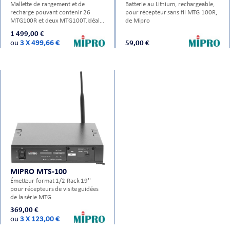
Mallette de rangement et de
Batterie au Lithium, rechargeable,
recharge pouvant contenir 26
pour récepteur sans fil MTG 100R,
MTG100R et deux MTG100T.Idéal
de Mipro
pour les guides, cette valise permet
1 499,00 €
de recharger les émetteurs et les
ou
3 X 499,66 €
59,00 €
récepteurs que l'on installe à
l'intérieur d'emplacements prévus
à cet effet, mais aussi de
synchroniser l'ensemble des
récepteurs du systèm
MIPRO MTS-100
Émetteur format 1/2 Rack 19''
pour récepteurs de visite guidées
de la série MTG
369,00 €
ou
3 X 123,00 €