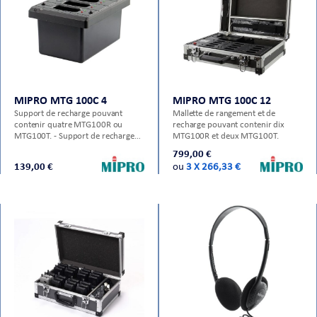
MIPRO MTG 100C 4
MIPRO MTG 100C 12
Support de recharge pouvant
Mallette de rangement et de
contenir quatre MTG100R ou
recharge pouvant contenir dix
MTG100T. - Support de recharge
MTG100R et deux MTG100T.
Mipro - 4 Emplacements - Témoin
799,00 €
de charge individuel - Temps de
139,00 €
ou
3 X 266,33 €
charge : < 4 heures - Adaptateur
secteur fourni - Dimensions : 112.5
x 158.5 x 85 mm - Poids : 0.408 kg
- Compatible avec : - MTG100R -
MTG