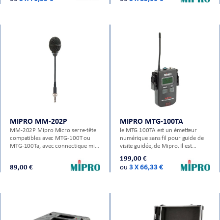
MIPRO MM-202P
MIPRO MTG-100TA
MM-202P Mipro Micro serre-tête
le MTG 100TA est un émetteur
compatibles avec MTG-100T ou
numérique sans fil pour guide de
MTG-100Ta, avec connectique mini
visite guidée, de Mipro. Il est
jack
compatible avec : - Micro MM 10 -
199,00 €
Micro MM 202P - Micro MU 101P
89,00 €
ou
3 X 66,33 €
- Micro MU 53HNP - Micro MU
23P - Récepteur MTG 100Ra