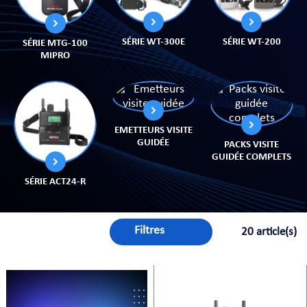
SÉRIE WT-300E
SÉRIE WT-200
SÉRIE MTG-100
MIPRO
PRISES
EMETTEURS VISITE
GUIDÉE
PACKS VISITE
GUIDÉE COMPLETS
S
S
SÉRIE ACT24-R
Filtres
20 article(s)
R AUDIO