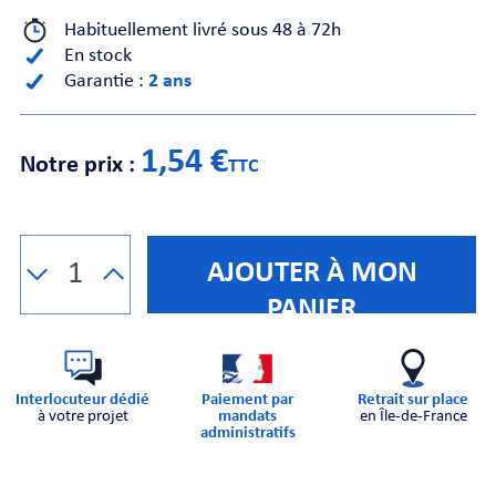
Habituellement livré sous 48 à 72h
En stock
CHE
Garantie :
2 ans
1,54 €
Notre prix :
TTC
S
AJOUTER À MON
PANIER
Interlocuteur dédié
Paiement par
Retrait sur place
à votre projet
mandats
en Île-de-France
E
administratifs