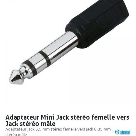
PRISES
S
S
Adaptateur Mini Jack stéréo femelle vers
Jack stéréo mâle
R AUDIO
adaptateur jack 3,5 mm stéréo femelle vers jack 6,35 mm
stéréo mâle