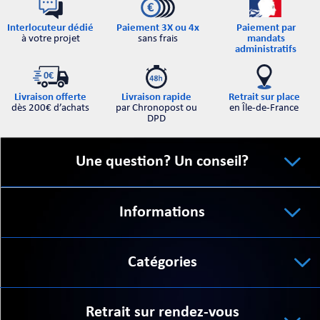
Interlocuteur dédié
Paiement par
Paiement 3X ou 4x
à votre projet
mandats
sans frais
administratifs
Retrait sur place
Livraison offerte
Livraison rapide
en Île-de-France
dès 200€ d’achats
par Chronopost ou
DPD
Une question? Un conseil?
Informations
Catégories
Retrait sur rendez-vous