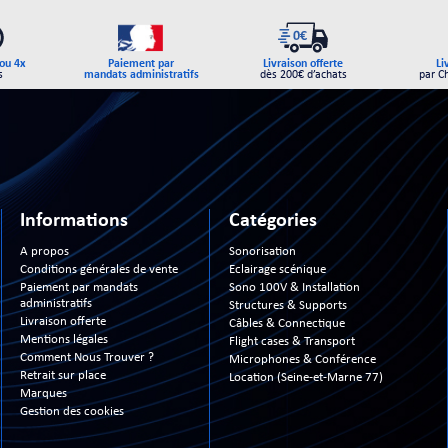
Paiement par
ou 4x
Livraison offerte
Li
mandats administratifs
s
dès 200€ d’achats
par C
Informations
Catégories
A propos
Sonorisation
Conditions générales de vente
Eclairage scénique
Paiement par mandats
Sono 100V & Installation
administratifs
Structures & Supports
Livraison offerte
Câbles & Connectique
Mentions légales
Flight cases & Transport
Comment Nous Trouver ?
Microphones & Conférence
Retrait sur place
Location (Seine-et-Marne 77)
Marques
Gestion des cookies