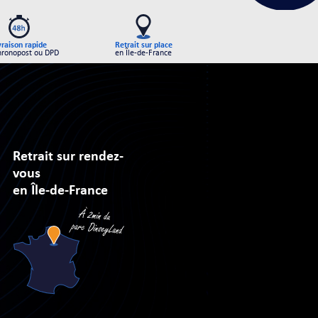
Retrait sur place
vraison rapide
en Île-de-France
hronopost ou DPD
Retrait sur rendez-
vous
en Île-de-France