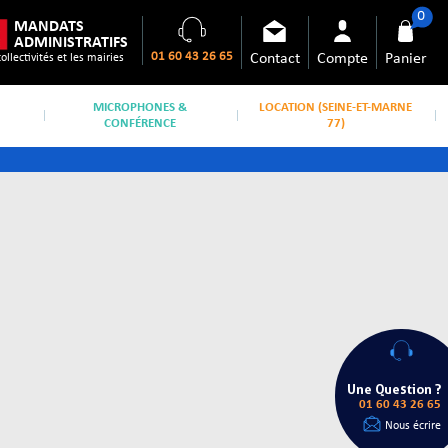
0
MANDATS
ADMINISTRATIFS
01 60 43 26 65
Contact
Compte
Panier
collectivités et les mairies
MICROPHONES &
LOCATION (SEINE-ET-MARNE
CONFÉRENCE
77)
Une Question ?
01 60 43 26 65
Nous écrire