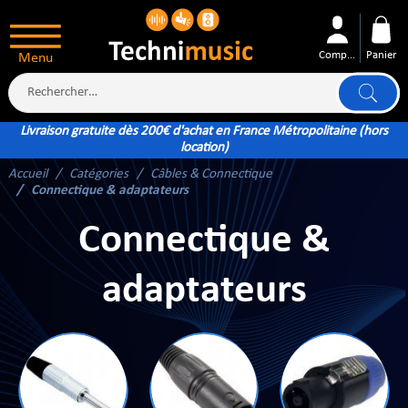
Compte
Panier
Menu
Livraison gratuite dès 200€ d'achat en France Métropolitaine (hors
location)
Accueil
Catégories
Câbles & Connectique
ÉS
Connectique & adaptateurs
Connectique &
adaptateurs
XTÉRIEUR
ATTERIE
TÉ