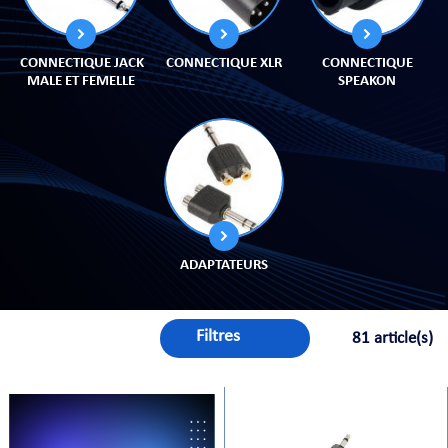
CONNECTIQUE JACK
CONNECTIQUE XLR
CONNECTIQUE
MALE ET FEMELLE
SPEAKON
PRISES
S
S
ADAPTATEURS
Filtres
81 article(s)
R AUDIO