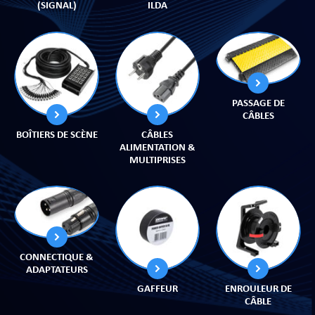
(SIGNAL)
ILDA
PRISES
PASSAGE DE
CÂBLES
BOÎTIERS DE SCÈNE
CÂBLES
ALIMENTATION &
MULTIPRISES
S
S
CONNECTIQUE &
ADAPTATEURS
GAFFEUR
ENROULEUR DE
R AUDIO
CÂBLE