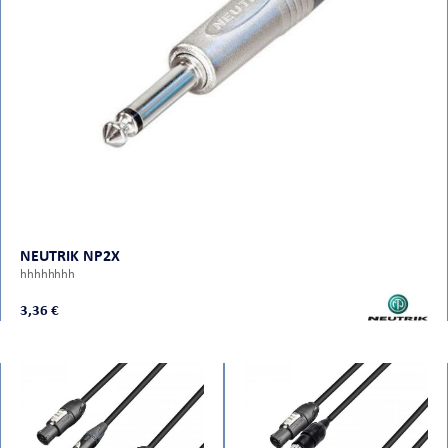
NEUTRIK NP2X
hhhhhhhh
3,36 €