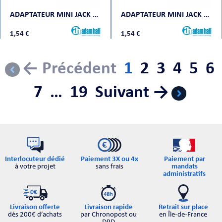
ADAPTATEUR MINI JACK MONO FEMELLE VERS JACK MONO MÂLE
ADAPTATEUR MINI JACK STÉRÉO FEMELLE VERS JACK STÉRÉO MÂLE
1,54 €
1,54 €
← Précédent
1
2
3
4
5
6
7
…
19
Suivant →
Interlocuteur dédié
Paiement par
Paiement 3X ou 4x
à votre projet
mandats
sans frais
administratifs
Retrait sur place
Livraison offerte
Livraison rapide
en Île-de-France
dès 200€ d’achats
par Chronopost ou