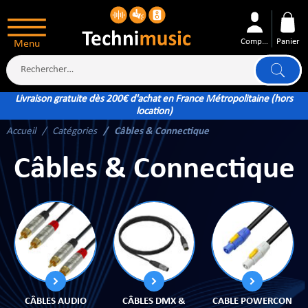
Compte
Panier
Menu
Livraison gratuite dès 200€ d'achat en France Métropolitaine (hors
location)
Accueil
Catégories
Câbles & Connectique
ÉS
Câbles & Connectique
XTÉRIEUR
ATTERIE
CÂBLES AUDIO
CÂBLES DMX &
CABLE POWERCON
TÉ