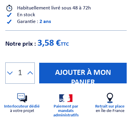
Habituellement livré sous 48 à 72h
En stock
CHE
Garantie :
2 ans
3,58 €
Notre prix :
TTC
S
AJOUTER À MON
PANIER
Interlocuteur dédié
Paiement par
Retrait sur place
à votre projet
mandats
en Île-de-France
E
administratifs