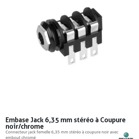
PRISES
S
S
Embase Jack 6,35 mm stéréo à Coupure
noir/chrome
R AUDIO
connecteur jack femelle 6,35 mm stéréo à coupure noir avec
embout chromé