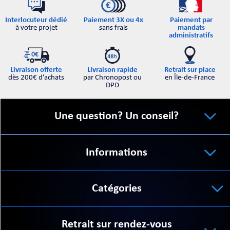
Interlocuteur dédié
Paiement par
Paiement 3X ou 4x
à votre projet
mandats
sans frais
administratifs
Retrait sur place
Livraison offerte
Livraison rapide
en Île-de-France
dès 200€ d’achats
par Chronopost ou
DPD
Une question? Un conseil?
Informations
Catégories
Retrait sur rendez-vous