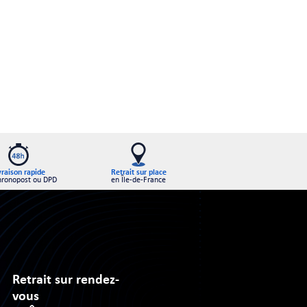
Retrait sur place
vraison rapide
en Île-de-France
hronopost ou DPD
Retrait sur rendez-
vous