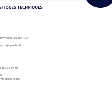
STIQUES TECHNIQUES
Assymétriques sur RCA
l, clip, protection
e sous 8 ohms
dB
erférences radio