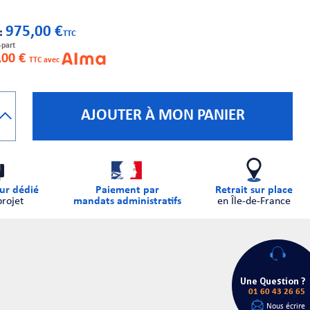
975,00 €
 :
TTC
-part
,00 €
TTC avec
AJOUTER À MON PANIER
ur dédié
Paiement par
Retrait sur place
projet
mandats administratifs
en Île-de-France
Une Question ?
01 60 43 26 65
Nous écrire