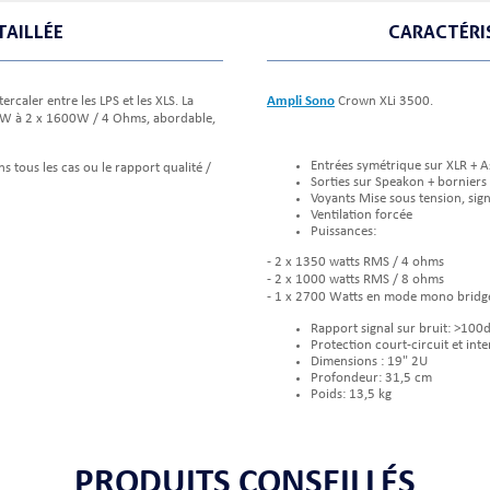
TAILLÉE
CARACTÉRI
rcaler entre les LPS et les XLS. La
Ampli Sono
Crown XLi 3500.
300W à 2 x 1600W / 4 Ohms, abordable,
Entrées symétrique sur XLR + 
ns tous les cas ou le rapport qualité /
Sorties sur Speakon + borniers
Voyants Mise sous tension, signa
Ventilation forcée
Puissances:
- 2 x 1350 watts RMS / 4 ohms
- 2 x 1000 watts RMS / 8 ohms
- 1 x 2700 Watts en mode mono bridg
Rapport signal sur bruit: >100
Protection court-circuit et int
Dimensions : 19" 2U
Profondeur: 31,5 cm
Poids: 13,5 kg
PRODUITS CONSEILLÉS