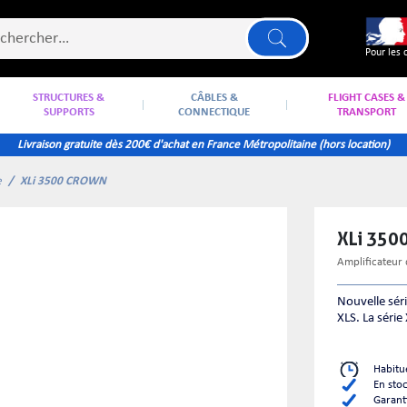
Pour les 
STRUCTURES &
CÂBLES &
FLIGHT CASES &
SUPPORTS
CONNECTIQUE
TRANSPORT
Livraison gratuite dès 200€ d'achat en France Métropolitaine (hors location)
e
XLi 3500 CROWN
XLi 35
amplificateu
Nouvelle séri
XLS. La série 
Habitu
En sto
Garant