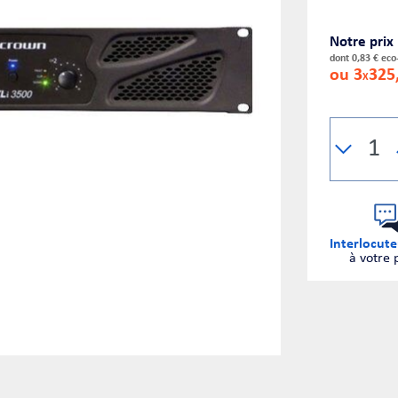
Notre prix
dont 0,83 € eco
ou 3
325
X
Interlocute
à votre 