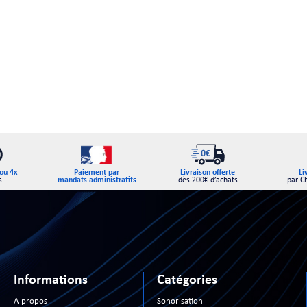
Paiement par
ou 4x
Livraison offerte
Li
mandats administratifs
s
dès 200€ d’achats
par C
Informations
Catégories
A propos
Sonorisation