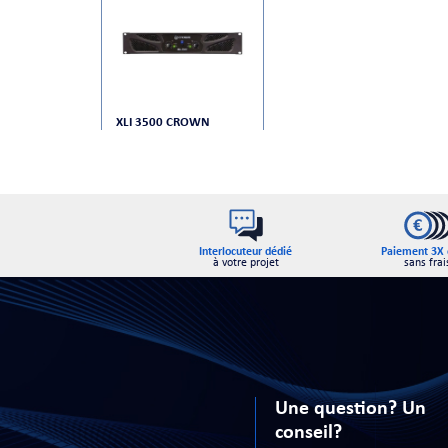
XLI 3500 CROWN
Interlocuteur dédié
Paiement 3X 
à votre projet
sans frai
Une question? Un
conseil?