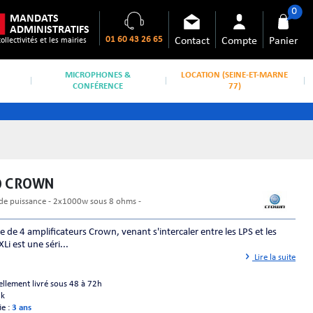
0
MANDATS
ADMINISTRATIFS
01 60 43 26 65
Contact
Compte
Panier
collectivités et les mairies
MICROPHONES &
LOCATION (SEINE-ET-MARNE
CONFÉRENCE
77)
00 CROWN
r de puissance - 2x1000w sous 8 ohms -
e de 4 amplificateurs Crown, venant s'intercaler entre les LPS et les
XLi est une séri...
Lire la suite
ellement livré sous 48 à 72h
ck
ie :
3 ans