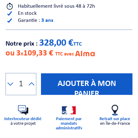
Habituellement livré sous 48 à 72h
En stock
CHE
Garantie :
3 ans
328,00 €
Notre prix :
TTC
ou 3
109,33 €
X
TTC avec
S
AJOUTER À MON
PANIER
Interlocuteur dédié
Paiement par
Retrait sur place
E
à votre projet
mandats
en Île-de-France
administratifs