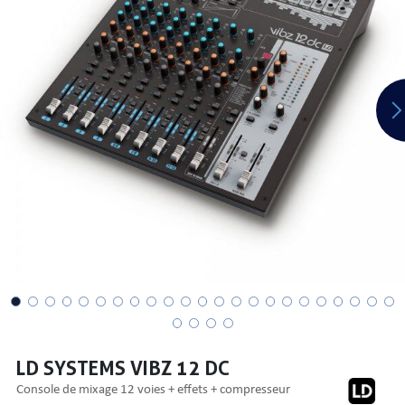
PRISES
S
S
LD SYSTEMS VIBZ 12 DC
R AUDIO
console de mixage 12 voies + effets + compresseur