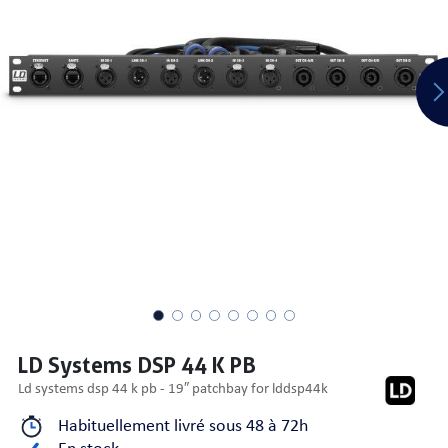
PRISES
S
S
LD Systems DSP 44 K PB
ld systems dsp 44 k pb - 19″ patchbay for lddsp44k
R AUDIO
Habituellement livré sous 48 à 72h