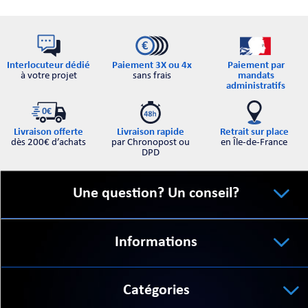
Interlocuteur dédié
Paiement par
Paiement 3X ou 4x
à votre projet
mandats
sans frais
administratifs
Retrait sur place
Livraison offerte
Livraison rapide
en Île-de-France
dès 200€ d’achats
par Chronopost ou
DPD
Une question? Un conseil?
Informations
Catégories