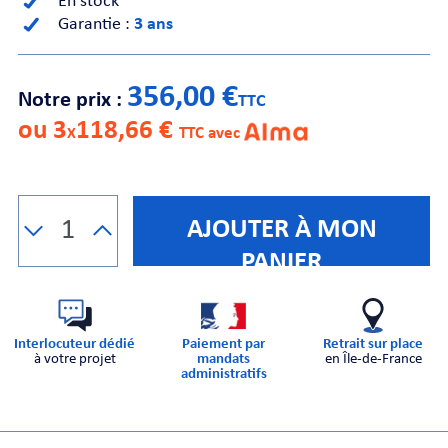
En stock
Garantie :
3 ans
CHE
356,00 €
Notre prix :
TTC
ou 3
118,66 €
X
TTC avec
S
AJOUTER À MON
PANIER
Interlocuteur dédié
Paiement par
Retrait sur place
à votre projet
mandats
en Île-de-France
administratifs
E