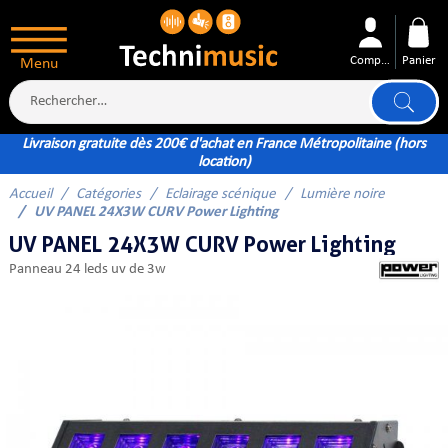
Compte
Panier
Menu
Livraison gratuite dès 200€ d'achat en France Métropolitaine (hors
location)
Accueil
Catégories
Eclairage scénique
Lumière noire
ÉS
UV PANEL 24X3W CURV Power Lighting
UV PANEL 24X3W CURV Power Lighting
panneau 24 leds uv de 3w
XTÉRIEUR
ATTERIE
TÉ