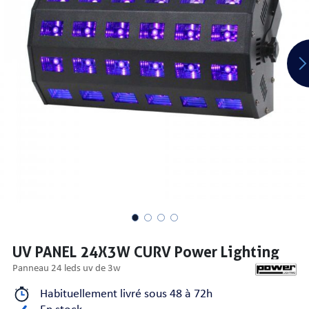
PRISES
S
S
UV PANEL 24X3W CURV Power Lighting
panneau 24 leds uv de 3w
R AUDIO
Habituellement livré sous 48 à 72h