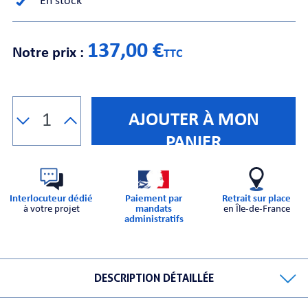
En stock
CHE
137,00 €
Notre prix :
TTC
AJOUTER À MON
PANIER
S
Interlocuteur dédié
Paiement par
Retrait sur place
à votre projet
mandats
en Île-de-France
administratifs
E
DESCRIPTION DÉTAILLÉE