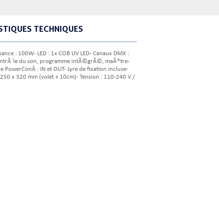
STIQUES TECHNIQUES
ssance : 100W- LED : 1x COB UV LED- Canaux DMX :
ontrÃ´le du son, programme intÃ©grÃ©, maÃ®tre-
 PowerConÂ : IN et OUT- Lyre de fixation incluse-
x 250 x 320 mm (volet + 10cm)- Tension : 110-240 V /