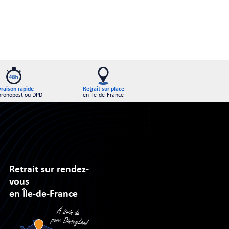
Retrait sur place
vraison rapide
en Île-de-France
hronopost ou DPD
Retrait sur rendez-
vous
en Île-de-France