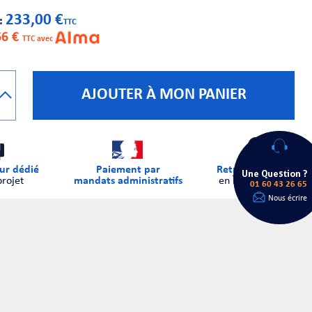
233,00 €
 :
TTC
66 €
TTC avec
AJOUTER À MON PANIER
ur dédié
Paiement par
Retrait sur place
Une Question ?
projet
mandats administratifs
en Île-de-France
01 60 43 26 65
Nous écrire