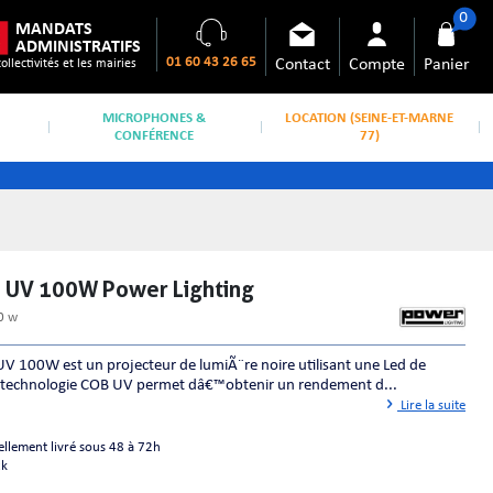
0
MANDATS
ADMINISTRATIFS
01 60 43 26 65
Contact
Compte
Panier
collectivités et les mairies
MICROPHONES &
LOCATION (SEINE-ET-MARNE
CONFÉRENCE
77)
B UV 100W Power Lighting
0 w
V 100W est un projecteur de lumiÃ¨re noire utilisant une Led de
 technologie COB UV permet dâ€™obtenir un rendement d...
Lire la suite
ellement livré sous 48 à 72h
ck