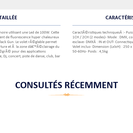
TAILLÉE
CARACTÉRI
oire utilisant une Led de 100W. Cette
CaractÃ©ristiques techniquesÂ :- Pui
nt de fluorescence hyper chaleureux
1CH / 2CH (2 modes)- Mode : DMX, c
lack Gun. Le volet rÃ©glable permet
esclave- DMXÂ : IN et OUT- Connectique
rture et Ã la zone dâ€™Ã©clairage du
Volet inclus- Dimension (LxlxH) : 250 
©grÃ© pour des applications
50-60Hz- Poids : 4,5kg
Dj, concert, piste de danse, club, bar
CONSULTÉS RÉCEMMENT