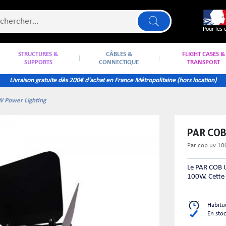
Pour les 
STRUCTURES &
CÂBLES &
FLIGHT CASES &
SUPPORTS
CONNECTIQUE
TRANSPORT
Livraison gratuite dès 200€ d'achat en France Métropolitaine (hors location)
 Power Lighting
PAR CO
par cob uv 10
Le PAR COB U
100W. Cette
Habitu
En sto