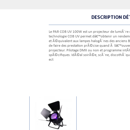
DESCRIPTION DÉ
Le PAR COB UV 100W est un projecteur de lumiÃ¨re n
technologie COB UV permet dâ€™obtenir un rendeme
et Ã©quivalent aux lampes halogÃ¨nes des anciens B
de faire des prestation prÃ©cise quand Ã lâ€™ouve
projecteur. Pilotage DMX ou non et programme intÃ
spÃ©cifiques. IdÃ©al soirÃ©e, scÃ¨ne, discothÃ¨que, 
ect