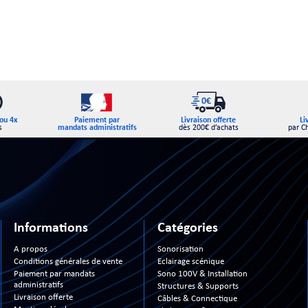
Paiement par
ou 4x
Livraison offerte
Li
mandats administratifs
s
dès 200€ d’achats
par C
Informations
Catégories
A propos
Sonorisation
Conditions générales de vente
Eclairage scénique
Paiement par mandats
Sono 100V & Installation
administratifs
Structures & Supports
Livraison offerte
Câbles & Connectique