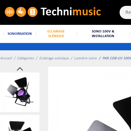
ECLAIRAGE
SONO 100V &
SONORISATION
SCÉNIQUE
INSTALLATION
Accueil
Catégories
Eclairage scénique
Lumière noire
PAR COB UV 100W