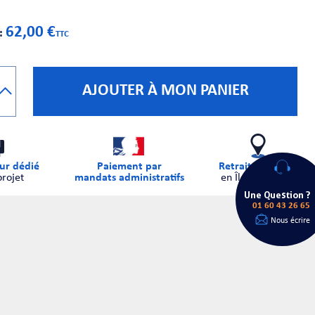
62,00 €
 :
TTC
AJOUTER À MON PANIER
ur dédié
Paiement par
Retrait sur place
projet
mandats administratifs
en Île-de-France
Une Question ?
01 60 43 26 65
Nous écrire