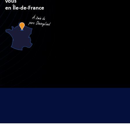
vous
en Île-de-France
sé par
Arobases