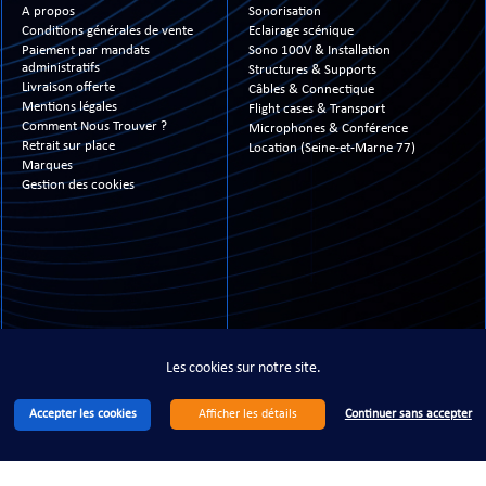
A propos
Sonorisation
Conditions générales de vente
Eclairage scénique
Paiement par mandats
Sono 100V & Installation
administratifs
Structures & Supports
Livraison offerte
Câbles & Connectique
Mentions légales
Flight cases & Transport
Comment Nous Trouver ?
Microphones & Conférence
Retrait sur place
Location (Seine-et-Marne 77)
Marques
Gestion des cookies
13- 2026 www.technimusic.fr ©
- All Right Reserved - Tous droits réservés - Site réali
Les cookies sur notre site.
Accepter les cookies
Continuer sans accepter
Afficher les détails
Les cookies sur notre site.
Accepter les cookies
Continuer sans accepter
Afficher les détails