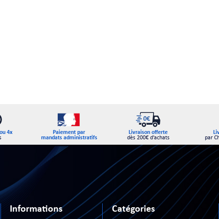
Paiement par
ou 4x
Livraison offerte
Li
mandats administratifs
s
dès 200€ d’achats
par C
Informations
Catégories