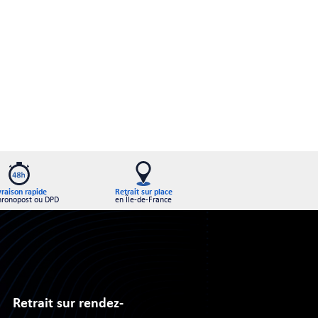
Retrait sur place
vraison rapide
en Île-de-France
hronopost ou DPD
Retrait sur rendez-