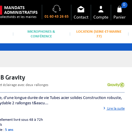
0
MANDATS
ADMINISTRATIFS
01 60 43 26 65
Contact
Compte
Panier
collectivités et les mairies
MICROPHONES &
LOCATION (SEINE-ET-MARNE
CONFÉRENCE
77)
 B Gravity
 et éclairage avec deux rallonges
e, d'une longue durée de vie Tubes acier solides Construction robuste,
ydable 2 rallonges t&eacu...
Lire la suite
ellement livré sous 48 à 72h
ck
ie :
5 ans