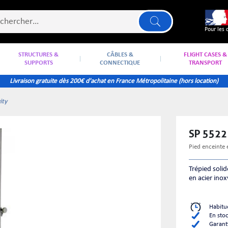
Pour les 
STRUCTURES &
CÂBLES &
FLIGHT CASES &
SUPPORTS
CONNECTIQUE
TRANSPORT
Livraison gratuite dès 200€ d'achat en France Métropolitaine (hors location)
ity
SP 5522
pied enceinte
Trépied solid
en acier inox
Habitu
En sto
Garant