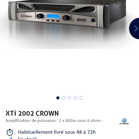
PRISES
S
S
XTi 2002 CROWN
amplificateur de puissance - 2 x 800w sous 4 ohms -
R AUDIO
Habituellement livré sous 48 à 72h