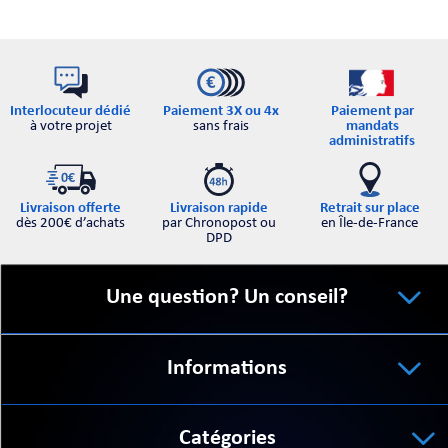
Interlocuteur dédié
Paiement par
Paiement 3X ou 4x
à votre projet
mandats
sans frais
administratifs
Retrait sur place
Livraison offerte
Livraison rapide
en Île-de-France
dès 200€ d’achats
par Chronopost ou
DPD
Une question? Un conseil?
Informations
Catégories