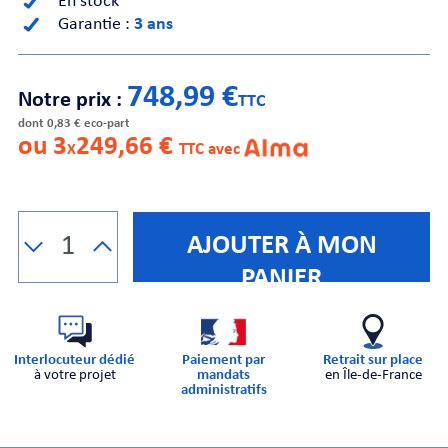
En stock
Garantie :
3 ans
CHE
748,99 €
Notre prix :
TTC
dont 0,83 € eco-part
ou 3
249,66 €
X
TTC avec
S
AJOUTER À MON
PANIER
Interlocuteur dédié
Paiement par
Retrait sur place
à votre projet
mandats
en Île-de-France
E
administratifs