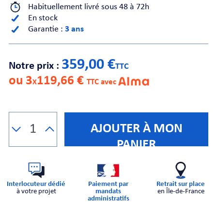
Habituellement livré sous 48 à 72h
En stock
CHE
Garantie :
3 ans
359,00 €
Notre prix :
TTC
ou 3
119,66 €
X
TTC avec
S
AJOUTER À MON
PANIER
Interlocuteur dédié
Paiement par
Retrait sur place
E
à votre projet
mandats
en Île-de-France
administratifs