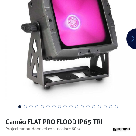
PRISES
S
S
Caméo FLAT PRO FLOOD IP65 TRI
R AUDIO
projecteur outdoor led cob tricolore 60 w