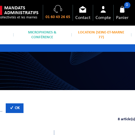
0
MANDATS
ADMINISTRATIFS
01 60 43 26 65
Contact
Compte
Panier
collectivités et les mairies
MICROPHONES &
LOCATION (SEINE-ET-MARNE
CONFÉRENCE
77)
OK
8 article(s)