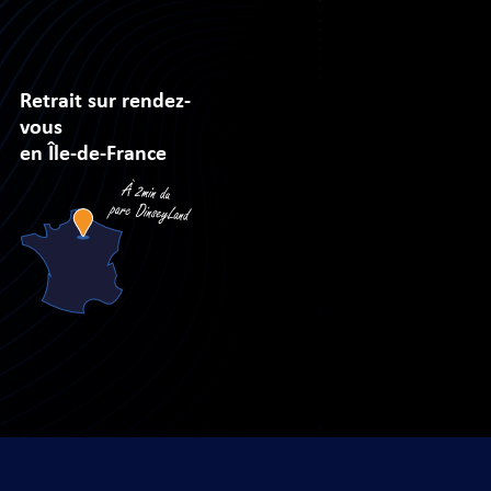
Retrait sur rendez-
vous
en Île-de-France
sé par
Arobases