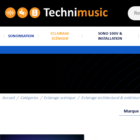
ECLAIRAGE
SONO 100V &
SONORISATION
SCÉNIQUE
INSTALLATION
Accueil
Catégories
Eclairage scénique
Eclairage architectural & extérieur
Marque