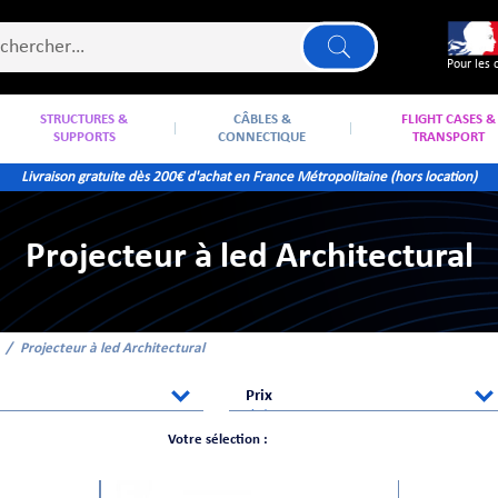
Pour les 
STRUCTURES &
CÂBLES &
FLIGHT CASES &
SUPPORTS
CONNECTIQUE
TRANSPORT
Livraison gratuite dès 200€ d'achat en France Métropolitaine (hors location)
Projecteur à led Architectural
Projecteur à led Architectural
Prix
Votre sélection :