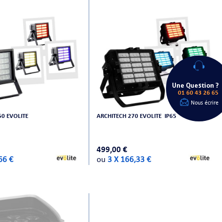
Une Question ?
01 60 43 26 65
Nous écrire
50 EVOLITE
ARCHITECH 270 EVOLITE IP65
499,00 €
66 €
ou
3 X 166,33 €