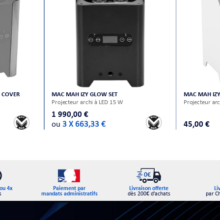
 COVER
MAC MAH IZY GLOW SET
MAC MAH IZ
Projecteur archi à LED 15 W
Projecteur arc
1 990,00 €
ou
3 X 663,33 €
45,00 €
Paiement par
ou 4x
Livraison offerte
Li
mandats administratifs
s
dès 200€ d’achats
par C