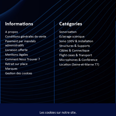
Informations
Catégories
A propos
Sonorisation
Conditions générales de vente
Eclairage scénique
Paiement par mandats
Sono 100V & Installation
administratifs
Structures & Supports
Livraison offerte
Câbles & Connectique
Mentions légales
Flight cases & Transport
Comment Nous Trouver ?
Microphones & Conférence
Retrait sur place
Location (Seine-et-Marne 77)
Marques
Gestion des cookies
Les cookies sur notre site.
13- 2026 www.technimusic.fr ©
- All Right Reserved - Tous droits réservés - Site réali