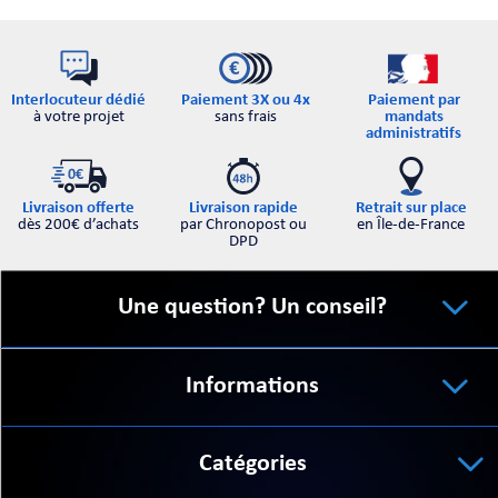
Interlocuteur dédié
Paiement par
Paiement 3X ou 4x
à votre projet
mandats
sans frais
administratifs
Retrait sur place
Livraison offerte
Livraison rapide
en Île-de-France
dès 200€ d’achats
par Chronopost ou
DPD
Une question? Un conseil?
Informations
Catégories