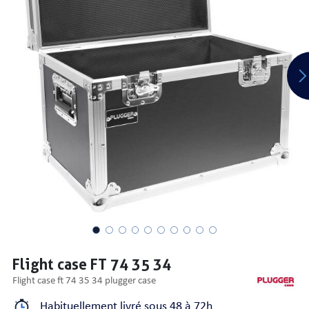
PRISES
S
S
Flight case FT 74 35 34
flight case ft 74 35 34 plugger case
R AUDIO
Habituellement livré sous 48 à 72h