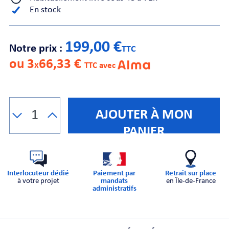
En stock
CHE
199,00 €
Notre prix :
TTC
ou 3
66,33 €
X
TTC avec
S
AJOUTER À MON
PANIER
Interlocuteur dédié
Paiement par
Retrait sur place
à votre projet
mandats
en Île-de-France
administratifs
E