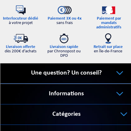
Interlocuteur dédié
Paiement par
Paiement 3X ou 4x
à votre projet
mandats
sans frais
administratifs
Retrait sur place
Livraison offerte
Livraison rapide
en Île-de-France
dès 200€ d’achats
par Chronopost ou
DPD
Une question? Un conseil?
Informations
Catégories