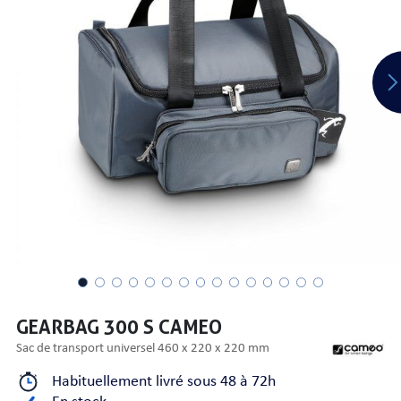
PRISES
S
S
GEARBAG 300 S CAMEO
sac de transport universel 460 x 220 x 220 mm
R AUDIO
Habituellement livré sous 48 à 72h