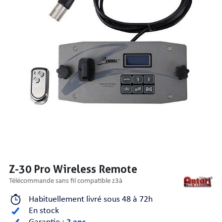
PRISES
S
S
Z-30 Pro Wireless Remote
télécommande sans fil compatible z3à
Habituellement livré sous 48 à 72h
R AUDIO
En stock