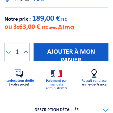
Garantie :
2 ans
CHE
189,00 €
Notre prix :
TTC
ou 3
63,00 €
X
TTC avec
AJOUTER À MON
S
PANIER
Interlocuteur dédié
Paiement par
Retrait sur place
à votre projet
mandats
en Île-de-France
administratifs
E
DESCRIPTION DÉTAILLÉE