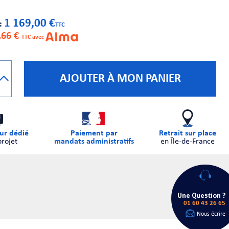
1 169,00 €
 :
TTC
,66 €
TTC avec
AJOUTER À MON PANIER
ur dédié
Paiement par
Retrait sur place
projet
mandats administratifs
en Île-de-France
Une Question ?
01 60 43 26 65
Nous écrire