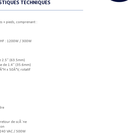
STIQUES TECHNIQUES
s + pieds, comprenant :
F/HF : 1200W / 300W
e 2.5'' (63.5mm)
e de 1.4'' (35.6mm)
Â°H x 50Â°V, rotatif
dre
 retour de scÃ¨ne
ion
 240 VAC / 500W