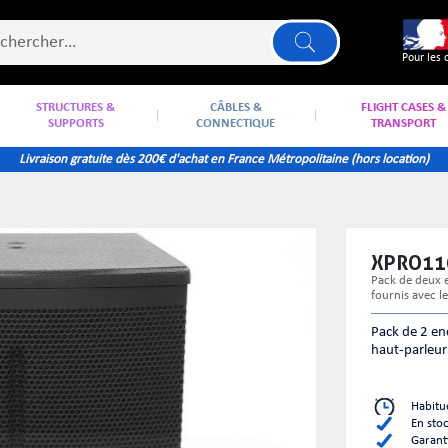
Pour les 
STRUCTURES &
CÂBLES &
FLIGHT CASES &
SUPPORTS
CONNECTIQUE
TRANSPORT
Livraison gratuite dès 200€ d'achat en France Métropolitaine (hors location)
XPRO1
pack de deux enceintes amplifiã©es fbt x-pro 110a + pieds d'enceintes sv-200 ii
fournis avec l
Pack de 2 en
haut-parleur
Habitu
En sto
Garant