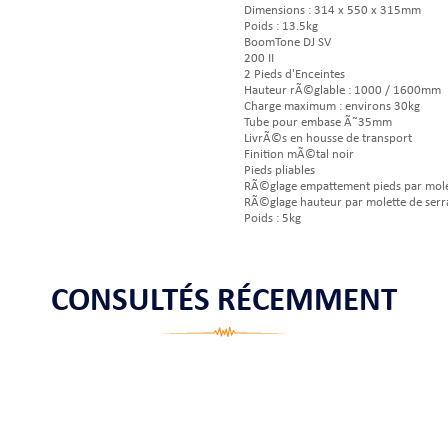
Dimensions : 314 x 550 x 315mm
Poids : 13.5kg
BoomTone DJ SV
200 II
2 Pieds d'Enceintes
Hauteur rÃ©glable : 1000 / 1600mm
Charge maximum : environs 30kg
Tube pour embase Ã˜35mm
LivrÃ©s en housse de transport
Finition mÃ©tal noir
Pieds pliables
RÃ©glage empattement pieds par mole
RÃ©glage hauteur par molette de serr
Poids : 5kg
CONSULTÉS RÉCEMMENT