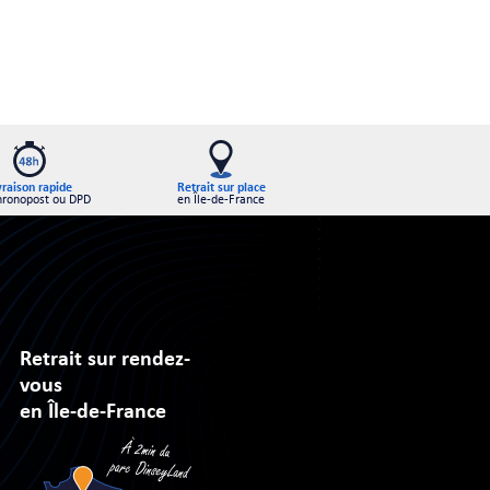
Retrait sur place
vraison rapide
en Île-de-France
hronopost ou DPD
Retrait sur rendez-
vous
en Île-de-France