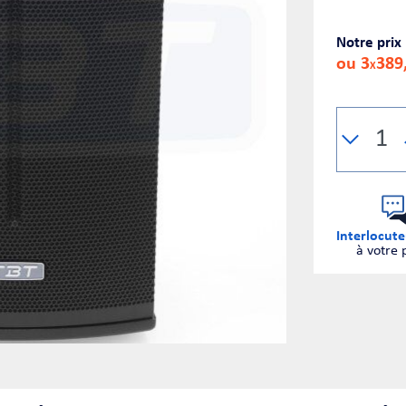
Notre prix
ou 3
389
X
Interlocute
à votre 