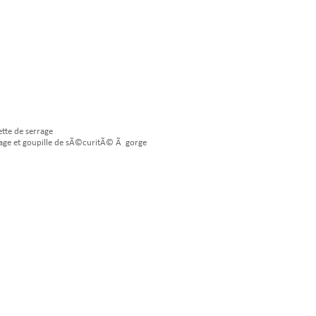
tte de serrage
age et goupille de sÃ©curitÃ© Ã gorge