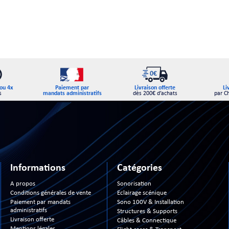
Paiement par
ou 4x
Livraison offerte
Li
mandats administratifs
s
dès 200€ d’achats
par C
Informations
Catégories
A propos
Sonorisation
Conditions générales de vente
Eclairage scénique
Paiement par mandats
Sono 100V & Installation
administratifs
Structures & Supports
Livraison offerte
Câbles & Connectique
Mentions légales