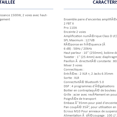
TAILLÉE
CARACTÉRI
issance 1500W, 2 voies avec haut-
angement
Ensemble paire d'enceintes amplifiÃ©e
2 FBT X
Pro 110A
Enceinte 2 voies
Amplification numÃ©rique Class D L
SPL Maximum : 127dB
RÃ©ponse en frÃ©quence (Ã
6 dB) : 58Hz / 20kHz
Haut parleur : 10'' (250mm), bobine d
Tweeter : 1'' (25.4mm) avec diaphragm
Pavillon Ã directivitÃ© constante : 80
Mixer 3 voies
Connectiques :
EntrÃ©es : 2 XLR +, 2 Jacks 6.35mm
Sortie : XLR
ConnectivitÃ© Bluetooth 5.0
DSP : 4 programmes d'Ã©galisations
Boitier en contreplaquÃ© de bouleau
Grille : acier avec revÃªtement en pou
PoignÃ©e de transport
Embase Ã˜35mm pour pied d'enceinte
Pan coupÃ© 35Â°, pour utilisation en
Ecrous M10 Pour anneaux de suspens
Alimentation Ã dÃ©coupage : 100 //