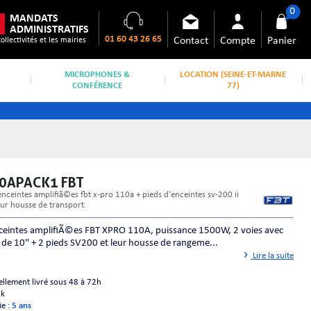
0
MANDATS
ADMINISTRATIFS
01 60 43 26 65
Contact
Compte
Panier
collectivités et les mairies
MICROPHONES &
LOCATION (SEINE-ET-MARNE
CONFÉRENCE
77)
10APACK1 FBT
eur housse de transport.
ceintes amplifiÃ©es FBT XPRO 110A, puissance 1500W, 2 voies avec
 de 10'' + 2 pieds SV200 et leur housse de rangeme...
Lire la suite
ellement livré sous 48 à 72h
ck
ie :
5 ans