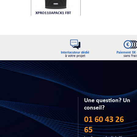
XPRO110APACK1 FBT
Interlocuteur dédié
Paiement 3X 
à votre projet
sans frai
Une question? Un
conseil?
01 60 43 26
65