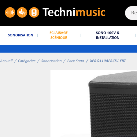
ECLAIRAGE
SONO 100V &
SONORISATION
SCÉNIQUE
INSTALLATION
Accueil
Catégories
Sonorisation
Pack Sono
XPRO110APACK1 FBT