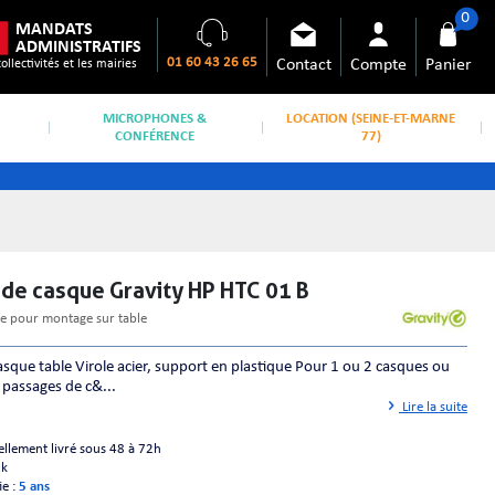
0
MANDATS
ADMINISTRATIFS
01 60 43 26 65
Contact
Compte
Panier
collectivités et les mairies
MICROPHONES &
LOCATION (SEINE-ET-MARNE
CONFÉRENCE
77)
 de casque Gravity HP HTC 01 B
ue pour montage sur table
sque table Virole acier, support en plastique Pour 1 ou 2 casques ou
 passages de c&...
Lire la suite
ellement livré sous 48 à 72h
ck
ie :
5 ans