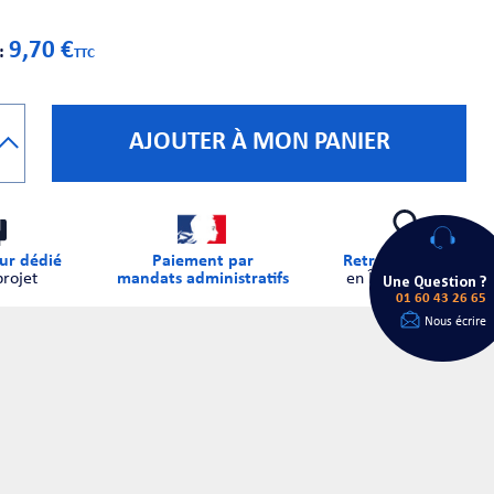
9,70 €
 :
TTC
AJOUTER À MON PANIER
ur dédié
Paiement par
Retrait sur place
projet
mandats administratifs
en Île-de-France
Une Question ?
01 60 43 26 65
Nous écrire