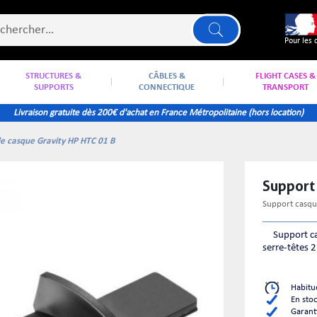
Pour les 
STRUCTURES &
CÂBLES &
FLIGHT CASES &
SUPPORTS
CONNECTIQUE
TRANSPORT
Livraison gratuite dès 200€ d'achat en France Métropolitaine (hors location)
e casque Gravity HP HTC 01 B
Support
support casq
​ Support ca
serre-têtes 2
Habitu
En sto
Garant