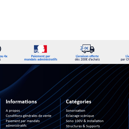
Paiement par
ou 4x
Livraison offerte
Li
mandats administratifs
s
dès 200€ d’achats
par C
Informations
Catégories
A propos
Sonorisation
Conditions générales de vente
Eclairage scénique
Paiement par mandats
Sono 100V & Installation
administratifs
Structures & Supports