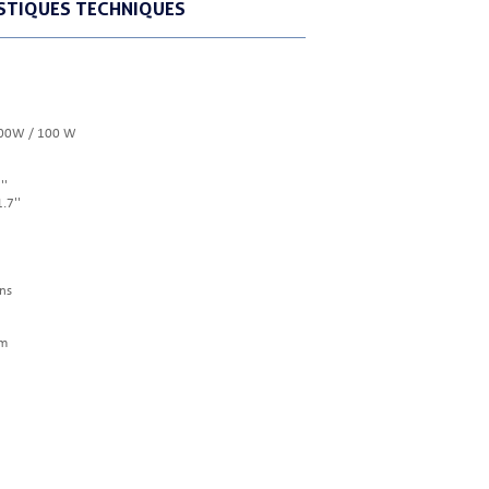
STIQUES TECHNIQUES
 400W / 100 W
''
.7''
ns
mm