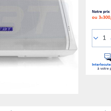
Notre prix
ou 3
300
X
Interlocute
à votre 