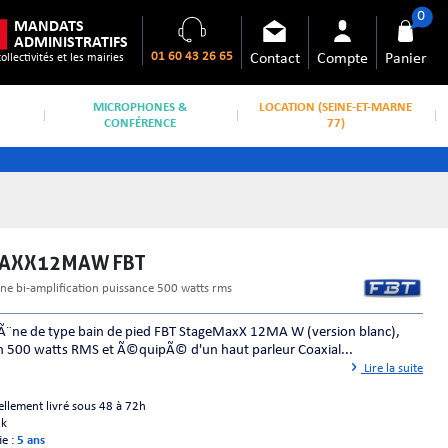
0
MANDATS
ADMINISTRATIFS
01 60 43 26 65
Contact
Compte
Panier
collectivités et les mairies
MICROPHONES &
LOCATION (SEINE-ET-MARNE
CONFÉRENCE
77)
MAXX12MAW FBT
¨ne bi-amplification puissance 500 watts rms
Ã¨ne de type bain de pied FBT StageMaxX 12MA W (version blanc),
n 500 watts RMS et Ã©quipÃ© d'un haut parleur Coaxial...
Lire la suite
ellement livré sous 48 à 72h
ck
ie :
5 ans