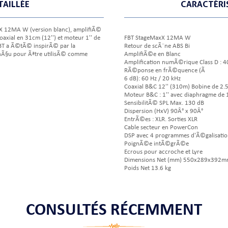
TAILLÉE
CARACTÉRI
xX 12MA W (version blanc), amplifiÃ©
xial en 31cm (12'') et moteur 1'' de
FBT StageMaxX 12MA W
T a Ã©tÃ© inspirÃ© par la
Retour de scÃ¨ne ABS Bi
nÃ§u pour Ãªtre utilisÃ© comme
AmplifiÃ©e en Blanc
Amplification numÃ©rique Class D :
RÃ©ponse en frÃ©quence (Ã
6 dB): 60 Hz / 20 kHz
Coaxial B&C 12'' (310m) Bobine de 2.5
Moteur B&C : 1'' avec diaphragme de 1
SensibilitÃ© SPL Max. 130 dB
Dispersion (HxV) 90Â° x 90Â°
EntrÃ©es : XLR. Sorties XLR
Cable secteur en PowerCon
DSP avec 4 programmes d'Ã©galisatio
PoignÃ©e intÃ©grÃ©e
Ecrous pour accroche et Lyre
Dimensions Net (mm) 550x289x392
Poids Net 13.6 kg
CONSULTÉS RÉCEMMENT