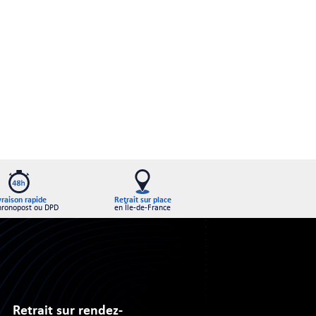
Retrait sur place
vraison rapide
en Île-de-France
hronopost ou DPD
Retrait sur rendez-