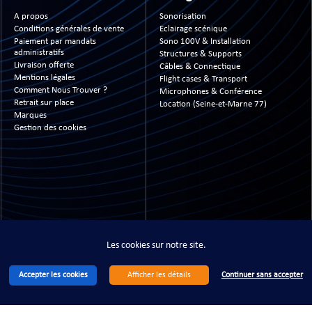
A propos
Sonorisation
Conditions générales de vente
Eclairage scénique
Paiement par mandats
Sono 100V & Installation
administratifs
Structures & Supports
Livraison offerte
Câbles & Connectique
Mentions légales
Flight cases & Transport
Comment Nous Trouver ?
Microphones & Conférence
Retrait sur place
Location (Seine-et-Marne 77)
Marques
Gestion des cookies
13- 2026 www.technimusic.fr ©
- All Right Reserved - Tous droits réservés - Site réali
Les cookies sur notre site.
Accepter les cookies
Continuer sans accepter
Afficher les détails
Les cookies sur notre site.
Accepter les cookies
Continuer sans accepter
Afficher les détails