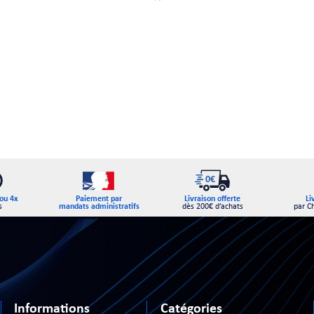
Paiement par
ou 4x
Livraison offerte
Li
mandats administratifs
s
dès 200€ d’achats
par C
Informations
Catégories