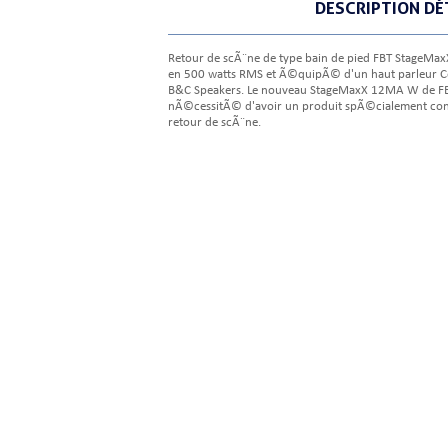
DESCRIPTION DÉ
Retour de scÃ¨ne de type bain de pied FBT StageMa
en 500 watts RMS et Ã©quipÃ© d'un haut parleur Coa
B&C Speakers. Le nouveau StageMaxX 12MA W de FB
nÃ©cessitÃ© d'avoir un produit spÃ©cialement co
retour de scÃ¨ne.