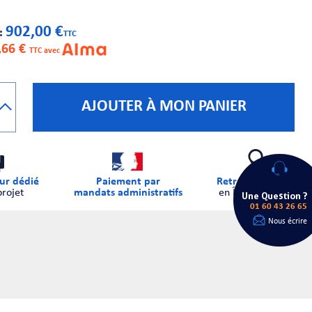
902,00 €
 :
TTC
,66 €
TTC avec
AJOUTER À MON PANIER
ur dédié
Paiement par
Retrait sur place
projet
mandats administratifs
en Île-de-France
Une Question ?
01 60 43 26 65
Nous écrire