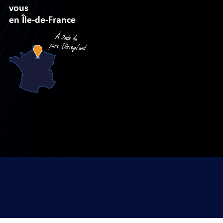
vous
en Île-de-France
sé par
Arobases