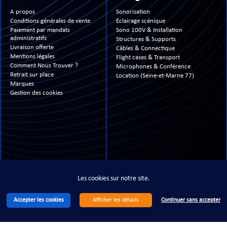
A propos
Sonorisation
Conditions générales de vente
Eclairage scénique
Paiement par mandats
Sono 100V & Installation
administratifs
Structures & Supports
Livraison offerte
Câbles & Connectique
Mentions légales
Flight cases & Transport
Comment Nous Trouver ?
Microphones & Conférence
Retrait sur place
Location (Seine-et-Marne 77)
Marques
Gestion des cookies
13- 2026 www.technimusic.fr ©
- All Right Reserved - Tous droits réservés - Site réali
Les cookies sur notre site.
Accepter les cookies
Continuer sans accepter
Afficher les détails
Les cookies sur notre site.
Accepter les cookies
Continuer sans accepter
Afficher les détails