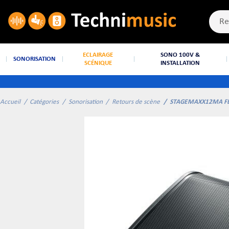
ECLAIRAGE
SONO 100V &
SONORISATION
SCÉNIQUE
INSTALLATION
Accueil
Catégories
Sonorisation
Retours de scène
STAGEMAXX12MA F