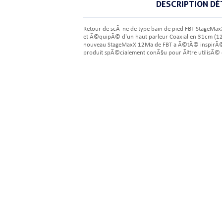
DESCRIPTION DÉ
Retour de scÃ¨ne de type bain de pied FBT StageMa
et Ã©quipÃ© d'un haut parleur Coaxial en 31cm (12''
nouveau StageMaxX 12Ma de FBT a Ã©tÃ© inspirÃ© 
produit spÃ©cialement conÃ§u pour Ãªtre utilisÃ©