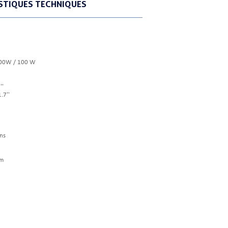
STIQUES TECHNIQUES
 400W / 100 W
''
.7''
ns
mm