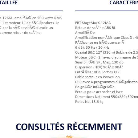
TAILLÉE
CARACTÉRI
xX 12MA, amplifiÃ© en 500 watts RMS
) et moteur 1'' de B&C Speakers. Le
FBT StageMaxX 12MA
par la nÃ©cessitÃ© d'avoir un
Retour de scÃ¨ne ABS Bi
 comme retour de scÃ¨ne.
AmplifiÃ©e
Amplification numÃ©rique Class D :
RÃ©ponse en frÃ©quence (Ã
6 dB): 60 Hz / 20 kHz
Coaxial B&C 12'' (310m) Bobine de 2.5
Moteur B&C : 1'' avec diaphragme de 1
SensibilitÃ© SPL Max. 130 dB
Dispersion (HxV) 90Â° x 90Â°
EntrÃ©es : XLR. Sorties XLR
Cable secteur en PowerCon
DSP avec 4 programmes d'Ã©galisatio
PoignÃ©e intÃ©grÃ©e
Ecrous pour accroche et Lyre
Dimensions Net (mm) 550x289x392
Poids Net 13.6 kg
CONSULTÉS RÉCEMMENT