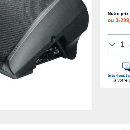
Notre prix
ou 3
299
X
Interlocute
à votre 