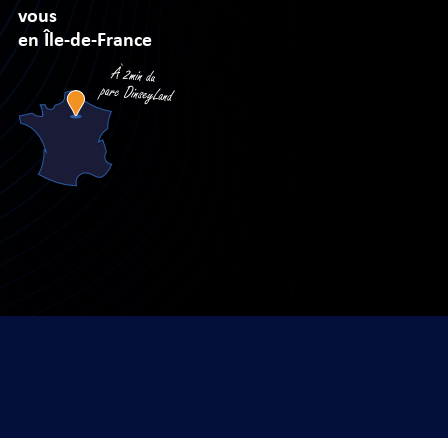
vous
en Île-de-France
sé par
Arobases