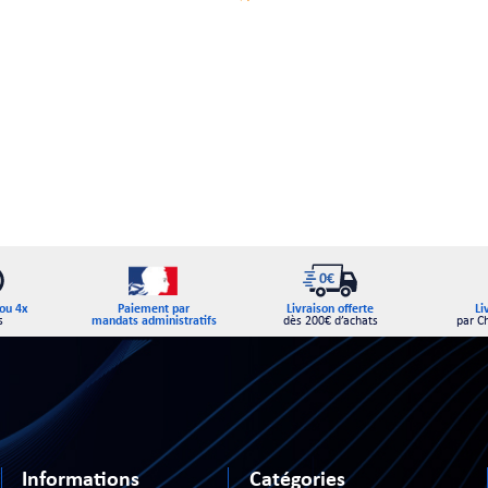
Paiement par
ou 4x
Livraison offerte
Li
mandats administratifs
s
dès 200€ d’achats
par C
Informations
Catégories