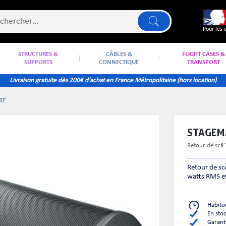
Pour les 
STRUCTURES &
CÂBLES &
FLIGHT CASES &
SUPPORTS
CONNECTIQUE
TRANSPORT
Livraison gratuite dès 200€ d'achat en France Métropolitaine (hors location)
BT
STAGE
retour de scã
Retour de s
watts RMS et
Habitu
En sto
Garant