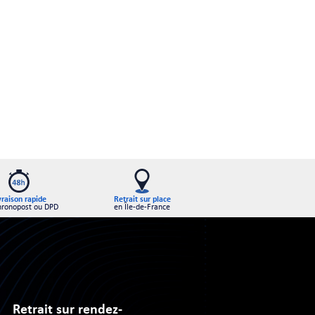
Retrait sur place
vraison rapide
en Île-de-France
hronopost ou DPD
Retrait sur rendez-