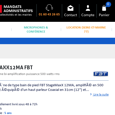
0
MANDATS
ADMINISTRATIFS
01 60 43 26 65
Contact
Compte
Panier
collectivités et les mairies
MICROPHONES &
LOCATION (SEINE-ET-MARNE
CONFÉRENCE
77)
MAXX12MA FBT
¨ne bi-amplification puissance 500 watts rms
cÃ¨ne de type bain de pied FBT StageMaxX 12MA, amplifiÃ© en 500
 Ã©quipÃ© d'un haut parleur Coaxial en 31cm (12'') et...
Lire la suite
ellement livré sous 48 à 72h
ck
ie :
5 ans