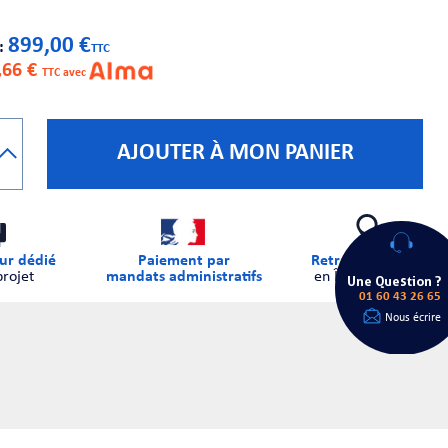
899,00 €
 :
TTC
,66 €
TTC avec
AJOUTER À MON PANIER
ur dédié
Paiement par
Retrait sur place
projet
mandats administratifs
en Île-de-France
Une Question ?
01 60 43 26 65
Nous écrire