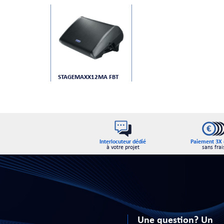
STAGEMAXX12MA FBT
Interlocuteur dédié
Paiement 3X 
à votre projet
sans frai
Une question? Un