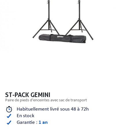
PRISES
S
S
ST-PACK GEMINI
paire de pieds d'enceintes avec sac de transport
Habituellement livré sous 48 à 72h
En stock
R AUDIO
Garantie :
1 an