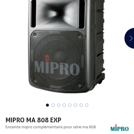
PRISES
S
S
MIPRO MA 808 EXP
R AUDIO
enceinte mipro complémentaire pour série ma 808