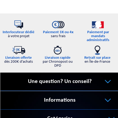
Interlocuteur dédié
Paiement par
Paiement 3X ou 4x
à votre projet
mandats
sans frais
administratifs
Retrait sur place
Livraison offerte
Livraison rapide
en Île-de-France
dès 200€ d’achats
par Chronopost ou
DPD
Une question? Un conseil?
Informations