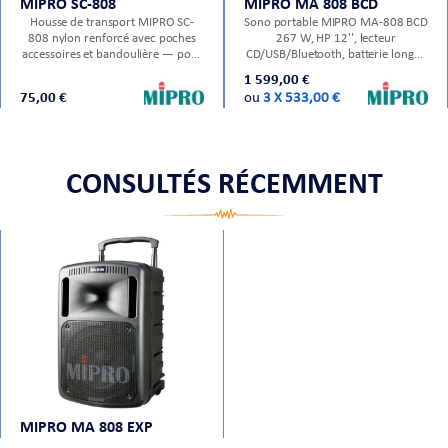
MIPRO SC-808
MIPRO MA 808 BCD
Housse de transport MIPRO SC-
Sono portable MIPRO MA-808 BCD
808 nylon renforcé avec poches
267 W, HP 12'', lecteur
accessoires et bandoulière — pour
CD/USB/Bluetooth, batterie longue
sono portable MA-808.
durée — fleuron de la gamme
1 599,00 €
MIPRO.
75,00 €
ou
3 X 533,00 €
CONSULTÉS RÉCEMMENT
MIPRO MA 808 EXP