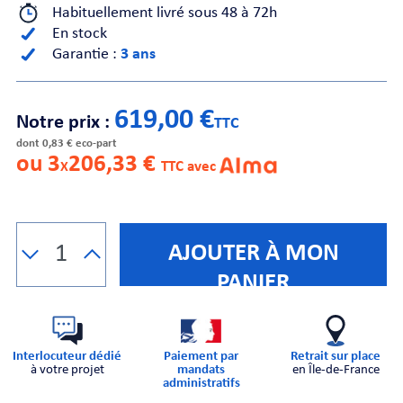
Habituellement livré sous 48 à 72h
En stock
CHE
Garantie :
3 ans
619,00 €
Notre prix :
TTC
dont 0,83 € eco-part
ou 3
206,33 €
X
TTC avec
S
AJOUTER À MON
PANIER
E
Interlocuteur dédié
Paiement par
Retrait sur place
à votre projet
mandats
en Île-de-France
administratifs