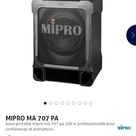
PRISES
S
S
MIPRO MA 707 PA
sono portable mipro ma-707 pa 100 w professionnelle pour
R AUDIO
conférences et animations.