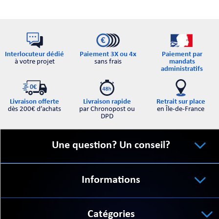
Interlocuteur dédié
Paiement par
Paiement 3X ou 4x
à votre projet
mandats
sans frais
administratifs
Retrait sur place
Livraison offerte
Livraison rapide
en Île-de-France
dès 200€ d’achats
par Chronopost ou
DPD
Une question? Un conseil?
Informations
Catégories