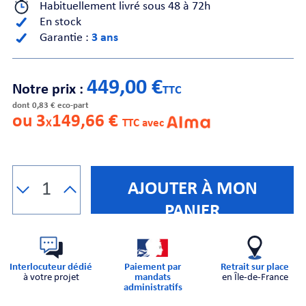
Habituellement livré sous 48 à 72h
En stock
CHE
Garantie :
3 ans
449,00 €
Notre prix :
TTC
dont 0,83 € eco-part
ou 3
149,66 €
X
TTC avec
S
AJOUTER À MON
PANIER
E
Interlocuteur dédié
Paiement par
Retrait sur place
à votre projet
mandats
en Île-de-France
administratifs