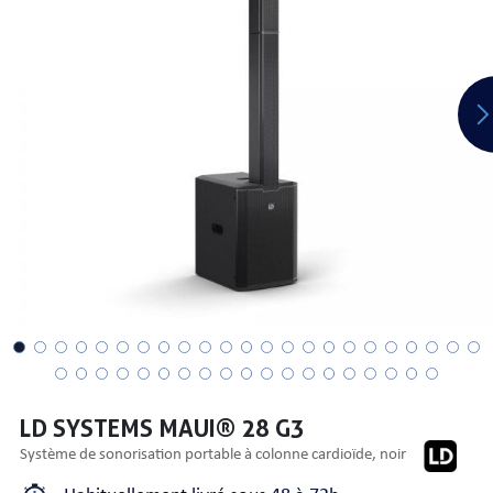
PRISES
S
S
LD SYSTEMS MAUI® 28 G3
système de sonorisation portable à colonne cardioïde, noir
R AUDIO