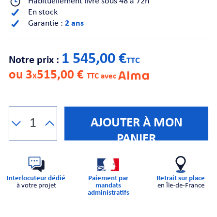
Habituellement livré sous 48 à 72h
En stock
Garantie :
2 ans
CHE
1 545,00 €
Notre prix :
TTC
ou 3
515,00 €
X
TTC avec
S
AJOUTER À MON
PANIER
Interlocuteur dédié
Paiement par
Retrait sur place
à votre projet
mandats
en Île-de-France
E
administratifs