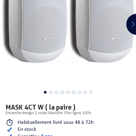
PRISES
S
S
MASK 4CT W ( la paire )
enceinte design 2 voies blanche 70w ligne 100v
Habituellement livré sous 48 à 72h
R AUDIO
En stock