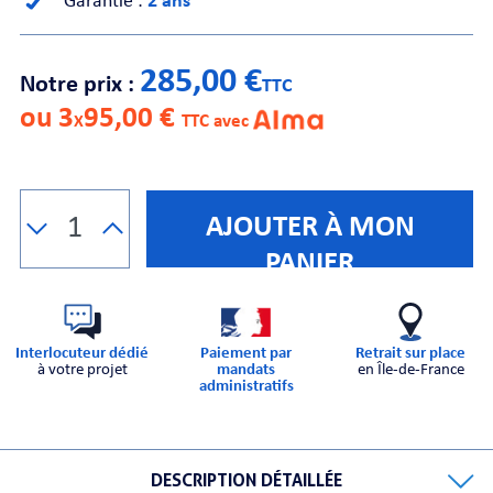
Garantie :
2 ans
CHE
285,00 €
Notre prix :
TTC
ou 3
95,00 €
X
TTC avec
AJOUTER À MON
S
PANIER
Interlocuteur dédié
Paiement par
Retrait sur place
à votre projet
mandats
en Île-de-France
administratifs
E
DESCRIPTION DÉTAILLÉE