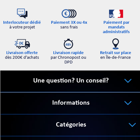
Interlocuteur dédié
Paiement par
Paiement 3X ou 4x
à votre projet
mandats
sans frais
administratifs
Retrait sur place
Livraison offerte
Livraison rapide
en Île-de-France
dès 200€ d’achats
par Chronopost ou
DPD
Une question? Un conseil?
Informations
Catégories