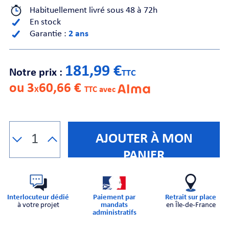
Habituellement livré sous 48 à 72h
En stock
CHE
Garantie :
2 ans
181,99 €
Notre prix :
TTC
ou 3
60,66 €
X
TTC avec
S
AJOUTER À MON
PANIER
Interlocuteur dédié
Paiement par
Retrait sur place
E
à votre projet
mandats
en Île-de-France
administratifs