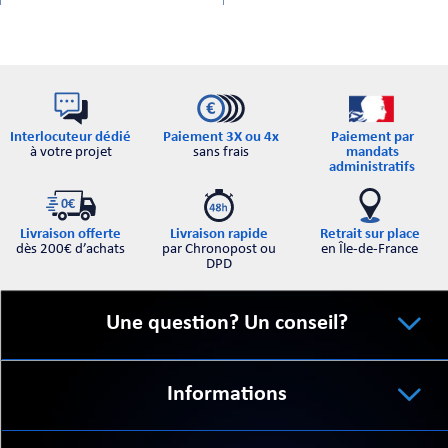
Interlocuteur dédié
Paiement par
Paiement 3X ou 4x
à votre projet
mandats
sans frais
administratifs
Retrait sur place
Livraison offerte
Livraison rapide
en Île-de-France
dès 200€ d’achats
par Chronopost ou
DPD
Une question? Un conseil?
Informations