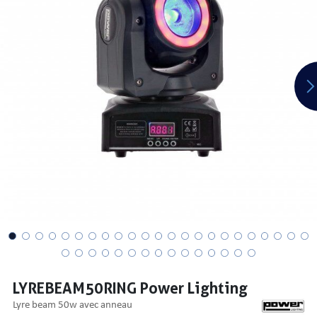
PRISES
S
S
LYREBEAM50RING Power Lighting
R AUDIO
lyre beam 50w avec anneau