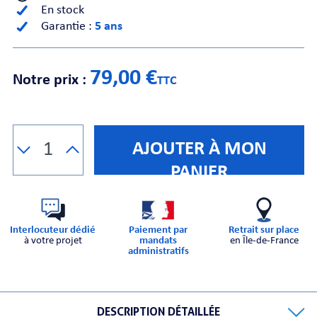
En stock
Garantie :
5 ans
CHE
79,00 €
Notre prix :
TTC
AJOUTER À MON
S
PANIER
Interlocuteur dédié
Paiement par
Retrait sur place
à votre projet
mandats
en Île-de-France
administratifs
E
DESCRIPTION DÉTAILLÉE