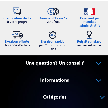
Interlocuteur dédié
Paiement par
Paiement 3X ou 4x
à votre projet
mandats
sans frais
administratifs
Retrait sur place
Livraison offerte
Livraison rapide
en Île-de-France
dès 200€ d’achats
par Chronopost ou
DPD
Une question? Un conseil?
Informations
Catégories