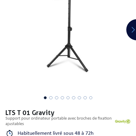
PRISES
S
S
LTS T 01 Gravity
support pour ordinateur portable avec broches de fixation
ajustables
R AUDIO
Habituellement livré sous 48 à 72h