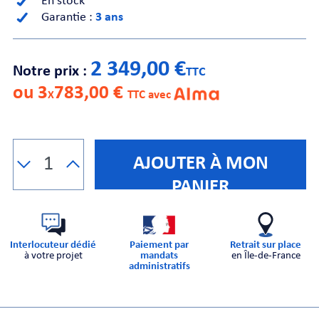
En stock
Garantie :
3 ans
CHE
2 349,00 €
Notre prix :
TTC
ou 3
783,00 €
X
TTC avec
S
AJOUTER À MON
PANIER
Interlocuteur dédié
Paiement par
Retrait sur place
à votre projet
mandats
en Île-de-France
administratifs
E