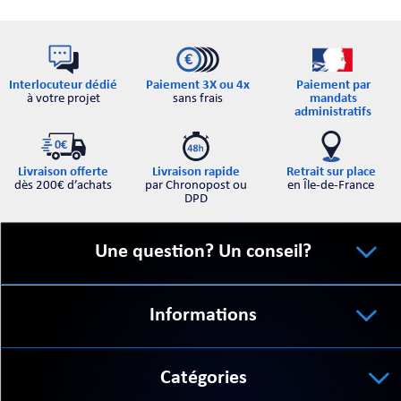
Interlocuteur dédié
Paiement par
Paiement 3X ou 4x
à votre projet
mandats
sans frais
administratifs
Retrait sur place
Livraison offerte
Livraison rapide
en Île-de-France
dès 200€ d’achats
par Chronopost ou
DPD
Une question? Un conseil?
Informations
Catégories