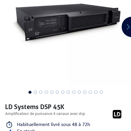
PRISES
S
S
LD Systems DSP 45K
amplificateur de puissance 4 canaux avec dsp
R AUDIO
Habituellement livré sous 48 à 72h