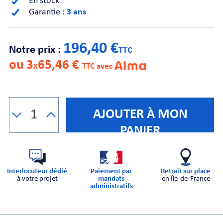
En stock
Garantie :
3 ans
CHE
196,40 €
Notre prix :
TTC
ou 3
65,46 €
X
TTC avec
S
AJOUTER À MON
PANIER
Interlocuteur dédié
Paiement par
Retrait sur place
à votre projet
mandats
en Île-de-France
administratifs
E