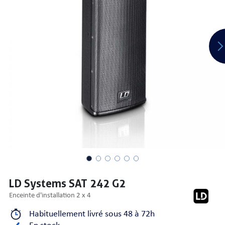
PRISES
S
S
LD Systems SAT 242 G2
enceinte d'installation 2 x 4
R AUDIO
Habituellement livré sous 48 à 72h