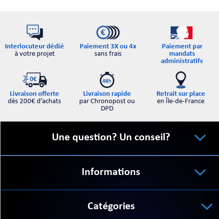
Interlocuteur dédié
Paiement par
Paiement 3X ou 4x
à votre projet
mandats
sans frais
administratifs
Retrait sur place
Livraison offerte
Livraison rapide
en Île-de-France
dès 200€ d’achats
par Chronopost ou
DPD
Une question? Un conseil?
Informations
Catégories