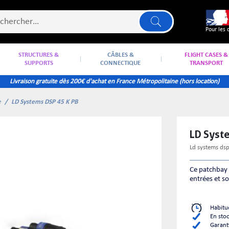
Pour les 
STRUCTURES &
CÂBLES &
FLIGHT CASES &
SUPPORTS
CONNECTIQUE
TRANSPORT
Livraison gratuite dès 200€ d'achat en France Métropolitaine (hors location)
e
LD Systems DSP 45 K PB
LD Syst
ld systems ds
Ce patchbay 
entrées et so
Habitu
En sto
Garant