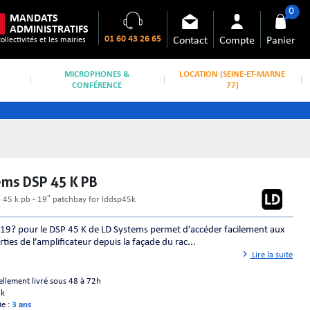
0
MANDATS
ADMINISTRATIFS
01 60 43 26 65
Contact
Compte
Panier
collectivités et les mairies
MICROPHONES &
LOCATION (SEINE-ET-MARNE
CONFÉRENCE
77)
ems DSP 45 K PB
p 45 k pb - 19″ patchbay for lddsp45k
19? pour le DSP 45 K de LD Systems permet d’accéder facilement aux
rties de l’amplificateur depuis la façade du rac...
Lire la suite
ellement livré sous 48 à 72h
ck
ie :
3 ans