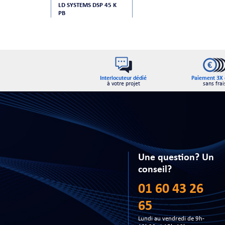
LD SYSTEMS DSP 45 K
PB
Interlocuteur dédié
Paiement 3X 
à votre projet
sans frai
Une question? Un
conseil?
01 60 43 26
65
Lundi au vendredi de 9h-