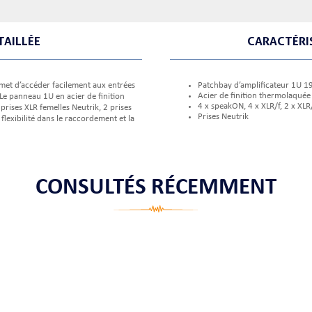
TAILLÉE
CARACTÉRI
met d’accéder facilement aux entrées
Patchbay d’amplificateur 1U 1
Acier de finition thermolaquée
, Le panneau 1U en acier de finition
4 x speakON, 4 x XLR/f, 2 x XLR
rises XLR femelles Neutrik, 2 prises
Prises Neutrik
lexibilité dans le raccordement et la
CONSULTÉS RÉCEMMENT