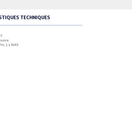
STIQUES TECHNIQUES
9?
 noire
/m, 1 x RJ45