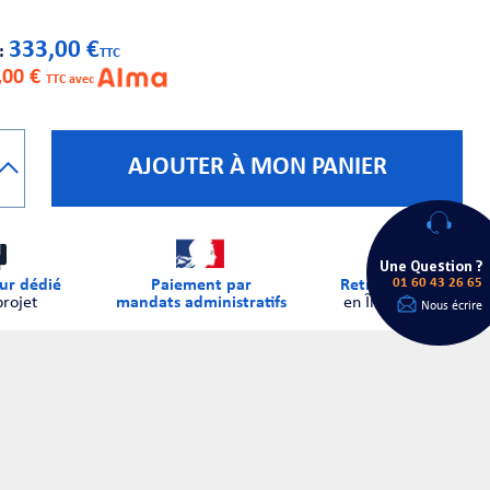
333,00 €
 :
TTC
,00 €
TTC avec
AJOUTER À MON PANIER
Une Question ?
01 60 43 26 65
ur dédié
Paiement par
Retrait sur place
projet
mandats administratifs
en Île-de-France
Nous écrire