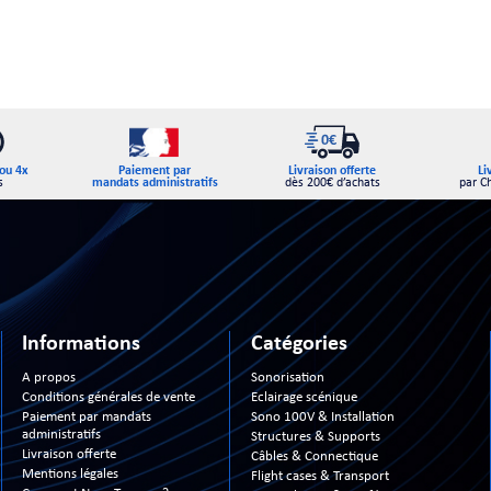
Paiement par
ou 4x
Livraison offerte
Li
mandats administratifs
s
dès 200€ d’achats
par C
Informations
Catégories
A propos
Sonorisation
Conditions générales de vente
Eclairage scénique
Paiement par mandats
Sono 100V & Installation
administratifs
Structures & Supports
Livraison offerte
Câbles & Connectique
Mentions légales
Flight cases & Transport